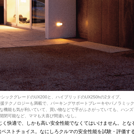
ックグレードのUX200と、ハイブリッドのUX250hの2タイプ、
運転支援テクノロジーも満載で、パーキングサポートブレーキやパノラミッ
な機能も気が利いていて、買い物などで手がふさがっていても、ハンズ
開閉可能など、ママも大喜び間違いなし。
じく快適で、しかも高い安全性能でなくてはいけません。とな
」はベストチョイス。なにしろクルマの安全性能を試験・評価す