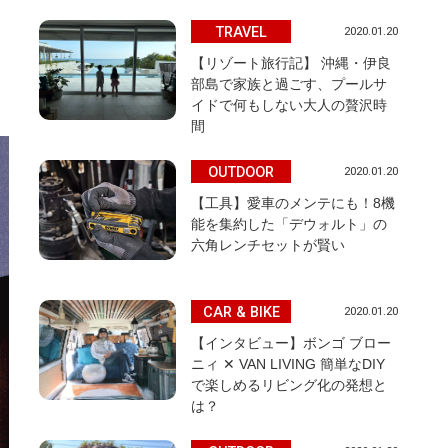
TRAVEL
2020.01.20
【リゾート旅行記】 沖縄・伊良
部島で家族と過ごす、プールサ
イドで何もしない大人の贅沢時
間
OUTDOOR
2020.01.20
【工具】愛車のメンテにも！8機
能を集約した「デウォルト」の
六角レンチセットが賢い
CAR & BIKE
2020.01.20
【インタビュー】ボンゴ ブロー
ニィ ✕ VAN LIVING 簡単なDIY
で楽しめるリビング化の発想と
は？