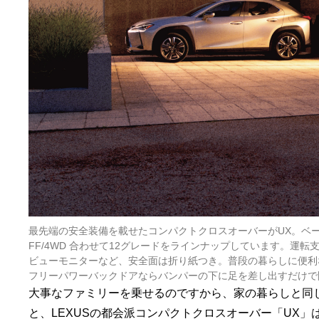
最先端の安全装備を載せたコンパクトクロスオーバーがUX。ベーシ
FF/4WD 合わせて12グレードをラインナップしています。
ビューモニターなど、安全面は折り紙つき。普段の暮らしに便利
フリーパワーバックドアならバンパーの下に足を差し出すだけで
大事なファミリーを乗せるのですから、家の暮らしと同
と、LEXUSの都会派コンパクトクロスオーバー「UX