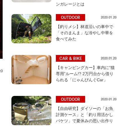
ンガレージとは
OUTDOOR
2020.01.20
【釣りメシ】林道沿いの車中で
「そのまんま」な冷やし中華を
食べてみた
CAR & BIKE
2020.01.20
【キャンピングカー】車内に“猫
20
専用”ルーム!? 2万円台から借り
られる「にゃんぴんぐCar」
OUTDOOR
2020.01.20
【自由研究】ダイソーの「お魚
計測ケース」と「釣り用活かし
バケツ」で夏休みの思い出作り