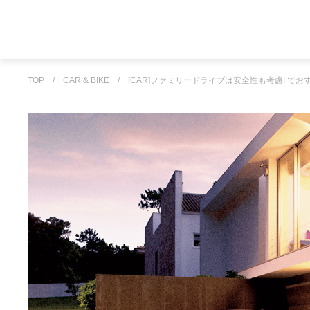
TOP
/
CAR & BIKE
/
[CAR]ファミリードライブは安全性も考慮! でおす