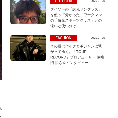
OUTDOOR
2020.01.20
ダイソーの「調光サングラス」
を使って分かった、ワークマン
の「偏光スポーツグラス」との
違いと使い分け
FASHION
2020.01.20
その縁はバイクと革ジャンに繋
がってゆく。「TOUR
RECORD」プロデューサー 伊禮
門 悟さんインタビュー
ク
る
る