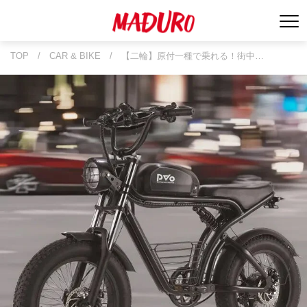
TOP
/
CAR & BIKE
/
【二輪】原付一種で乗れる！街中…