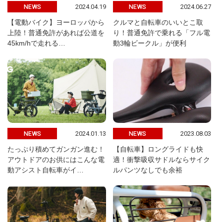
2024.04.19
2024.06.27
NEWS
NEWS
【電動バイク】ヨーロッパから
クルマと自転車のいいとこ取
上陸！普通免許があれば公道を
り！普通免許で乗れる「フル電
45km/hで走れる…
動3輪ビークル」が便利
2024.01.13
2023.08.03
NEWS
NEWS
たっぷり積めてガンガン進む！
【自転車】ロングライドも快
アウトドアのお供にはこんな電
適！衝撃吸収サドルならサイク
動アシスト自転車がイ…
ルパンツなしでも余裕