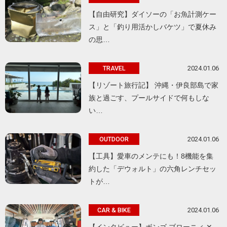
【自由研究】ダイソーの「お魚計測ケー
ス」と「釣り用活かしバケツ」で夏休み
の思…
2024.01.06
TRAVEL
【リゾート旅行記】 沖縄・伊良部島で家
族と過ごす、プールサイドで何もしな
い…
2024.01.06
OUTDOOR
【工具】愛車のメンテにも！8機能を集
約した「デウォルト」の六角レンチセッ
トが…
2024.01.06
CAR & BIKE