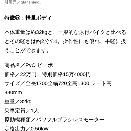
引用元／glanshield。
特徴⑤：軽量ボディ
本体重量は約32kgと、一般的な原付バイクと比べる
とその軽さは約2分の1。操作性にも優れ、手軽に扱
うことができます。
商品名／PvO ピーボ
価格／22万円 特別価格15万4000円
サイズ／全長1700全幅720全高1300 シート高
830mm
重量／32kg
乗車定員／1人
原動機種類／パワフルブラシレスモーター
定格出力／0.50kW