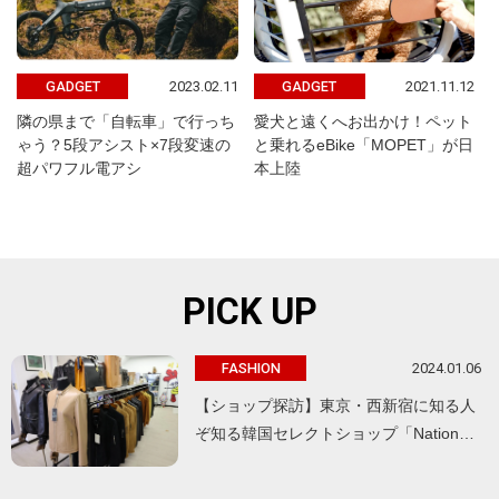
2023.02.11
2021.11.12
GADGET
GADGET
隣の県まで「自転車」で行っち
愛犬と遠くへお出かけ！ペット
ゃう？5段アシスト×7段変速の
と乗れるeBike「MOPET」が日
超パワフル電アシ
本上陸
PICK UP
2024.01.06
FASHION
【ショップ探訪】東京・西新宿に知る人
ぞ知る韓国セレクトショップ「Nation…