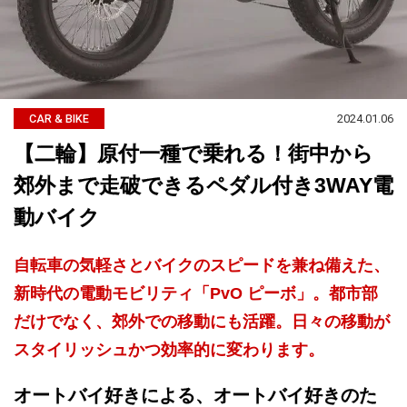
2024.01.06
CAR & BIKE
【二輪】原付一種で乗れる！街中から
郊外まで走破できるペダル付き3WAY電
動バイク
自転車の気軽さとバイクのスピードを兼ね備えた、
新時代の電動モビリティ「PvO ピーボ」。都市部
だけでなく、郊外での移動にも活躍。日々の移動が
スタイリッシュかつ効率的に変わります。
オートバイ好きによる、オートバイ好きのた