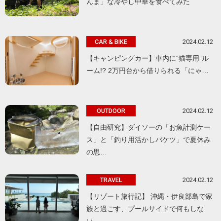
んま」な冷やし中華を食べてみた
2024.02.12
CAR & BIKE
【キャンピングカー】車内に“猫専用”ル
ーム!? 2万円台から借りられる「にゃ…
2024.02.12
OUTDOOR
【自由研究】ダイソーの「お魚計測ケー
ス」と「釣り用活かしバケツ」で夏休み
の思…
2024.02.12
TRAVEL
【リゾート旅行記】 沖縄・伊良部島で家
族と過ごす、プールサイドで何もしな