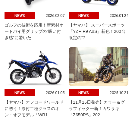
2026.02.07
2026.01.24
NEWS
NEWS
ゴルフの技術を応用！新素材オ
【ヤマハ】 スーパースポーツ
ートバイ用グリップの“吸い付
「YZF-R9 ABS」新色！200台
き感”に驚いた
限定の“7…
2026.01.05
2025.10.21
NEWS
NEWS
【ヤマハ】オフロードワールド
【11月15日発売】カラー＆グ
に誘う！原付二種クラスのオ
ラフィック一新！カワサキ
ン・オフモデル「WR1…
「Z650RS」202…