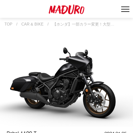
TOP
/
CAR & BIKE
/
【ホンダ】一部カラー変更！大型…