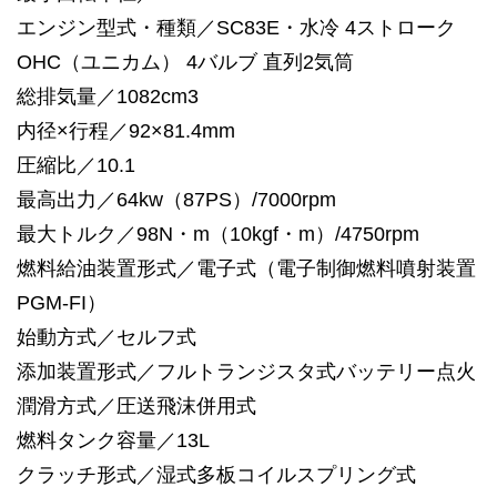
エンジン型式・種類／SC83E・水冷 4ストローク
OHC（ユニカム） 4バルブ 直列2気筒
総排気量／1082cm3
内径×行程／92×81.4mm
圧縮比／10.1
最高出力／64kw（87PS）/7000rpm
最大トルク／98N・m（10kgf・m）/4750rpm
燃料給油装置形式／電子式（電子制御燃料噴射装置
PGM-FI）
始動方式／セルフ式
添加装置形式／フルトランジスタ式バッテリー点火
潤滑方式／圧送飛沫併用式
燃料タンク容量／13L
クラッチ形式／湿式多板コイルスプリング式