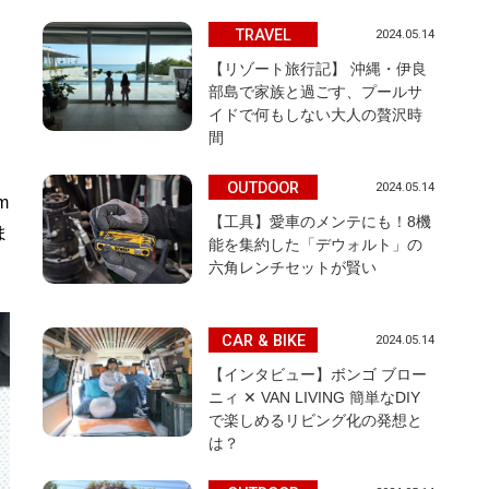
TRAVEL
2024.05.14
【リゾート旅行記】 沖縄・伊良
部島で家族と過ごす、プールサ
イドで何もしない大人の贅沢時
間
OUTDOOR
2024.05.14
m
【工具】愛車のメンテにも！8機
ま
能を集約した「デウォルト」の
六角レンチセットが賢い
CAR & BIKE
2024.05.14
【インタビュー】ボンゴ ブロー
ニィ ✕ VAN LIVING 簡単なDIY
で楽しめるリビング化の発想と
は？