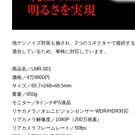
地デジノイズ対策も施され、2つのコネクターで接続す
適合しているため、車検に対応しています。
商品名／LMR-001
価格／4万9800円
サイズ／65.7×248×48.5mm
重量／650g
モニター／9インチIPS液晶
リヤカメラ／オムニビジョンセンサー WDR/HDR対応
リアカメラ解像度／1080P（200万画素）
リアカメラフレームレート／50fps