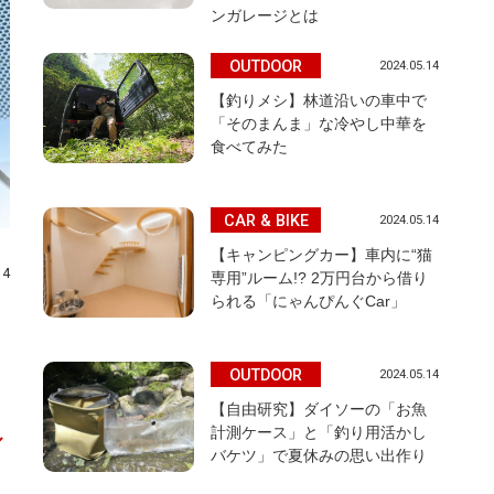
ンガレージとは
OUTDOOR
2024.05.14
【釣りメシ】林道沿いの車中で
「そのまんま」な冷やし中華を
食べてみた
CAR & BIKE
2024.05.14
【キャンピングカー】車内に“猫
14
専用”ルーム!? 2万円台から借り
られる「にゃんぴんぐCar」
OUTDOOR
2024.05.14
【自由研究】ダイソーの「お魚
計測ケース」と「釣り用活かし
ル
バケツ」で夏休みの思い出作り