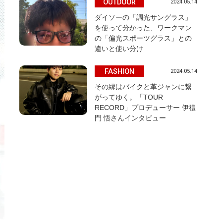
OUTDOOR
2024.05.14
ダイソーの「調光サングラス」
を使って分かった、ワークマン
の「偏光スポーツグラス」との
違いと使い分け
FASHION
2024.05.14
その縁はバイクと革ジャンに繋
がってゆく。「TOUR
RECORD」プロデューサー 伊禮
門 悟さんインタビュー