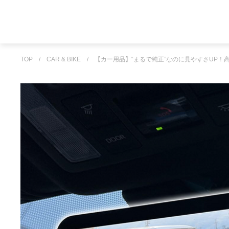
TOP
/
CAR & BIKE
/
【カー用品】“まるで純正”なのに見やすさUP