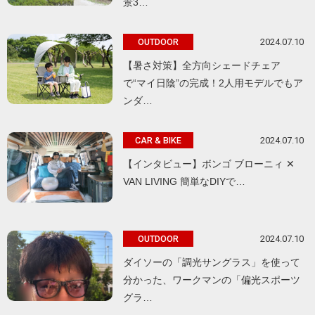
景3…
2024.07.10
OUTDOOR
【暑さ対策】全方向シェードチェア
で“マイ日陰”の完成！2人用モデルでもア
ンダ…
2024.07.10
CAR & BIKE
【インタビュー】ボンゴ ブローニィ ✕
VAN LIVING 簡単なDIYで…
2024.07.10
OUTDOOR
ダイソーの「調光サングラス」を使って
分かった、ワークマンの「偏光スポーツ
グラ…