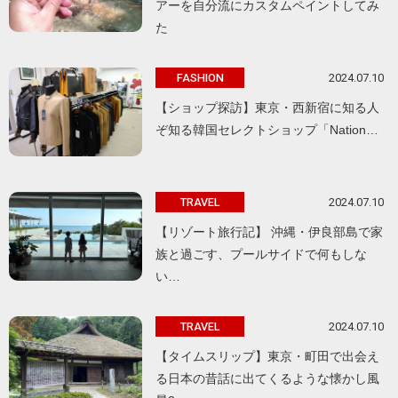
アーを自分流にカスタムペイントしてみ
た
2024.07.10
FASHION
【ショップ探訪】東京・西新宿に知る人
ぞ知る韓国セレクトショップ「Nation…
2024.07.10
TRAVEL
【リゾート旅行記】 沖縄・伊良部島で家
族と過ごす、プールサイドで何もしな
い…
2024.07.10
TRAVEL
【タイムスリップ】東京・町田で出会え
る日本の昔話に出てくるような懐かし風