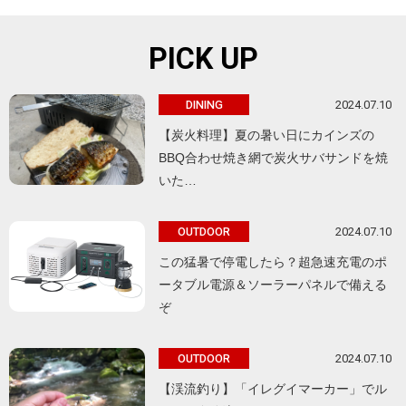
PICK UP
2024.07.10
DINING
【炭火料理】夏の暑い日にカインズの
BBQ合わせ焼き網で炭火サバサンドを焼
いた…
2024.07.10
OUTDOOR
この猛暑で停電したら？超急速充電のポ
ータブル電源＆ソーラーパネルで備える
ぞ
2024.07.10
OUTDOOR
【渓流釣り】「イレグイマーカー」でル