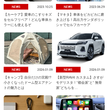
2023.10.25
2023.06.29
NEWS
NEWS
【カーケア】愛車のこすりキズ
【マキタ】車体をピカピカに磨
をセルフリペア！どんな車体カ
き上げる！高出力サンダポリッ
ラーにも使えるぞ
シャでセルフカーケア
2026.01.09
2026.01.09
NEWS
NEWS
【キャンプ】自分だけの宮殿!?
【新型RAV4 カスタム】さすが
小さくなったドーム型エアテン
モデリスタ！“都会派”と“ 無骨
トの魅力とは
派”どちらを…