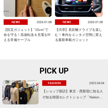
2026.01.08
2026.01.08
NEWS
NEWS
【防災ガジェット】“15cm”で
【渋滞】長距離ドライブを楽し
命を守る！高速転送＆充電を叶
む！車内をエンタメ空間に変え
える常備ケーブル
る最新車載ガジェット
PICK UP
2025.04.04
FASHION
【ショップ探訪】東京・西新宿に知る人
ぞ知る韓国セレクトショップ「Nation…