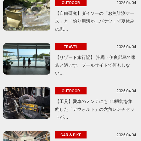
2025.04.04
OUTDOOR
【自由研究】ダイソーの「お魚計測ケー
ス」と「釣り用活かしバケツ」で夏休み
の思…
2025.04.04
TRAVEL
【リゾート旅行記】 沖縄・伊良部島で家
族と過ごす、プールサイドで何もしな
い…
2025.04.04
OUTDOOR
【工具】愛車のメンテにも！8機能を集
約した「デウォルト」の六角レンチセッ
トが…
2025.04.04
CAR & BIKE