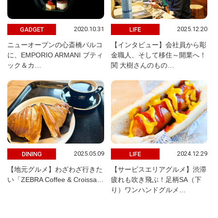
2020.10.31
2025.12.20
GADGET
LIFE
ニューオープンの心斎橋パルコ
【インタビュー】会社員から彫
に、EMPORIO ARMANI ブティ
金職人、そして移住～開業へ！
ック＆カ…
関 大樹さんのもの…
2025.05.09
2024.12.29
DINING
LIFE
【地元グルメ】わざわざ行きた
【サービスエリアグルメ】渋滞
い「ZEBRA Coffee & Croissa…
疲れも吹き飛ぶ！足柄SA（下
り）ワンハンドグルメ…