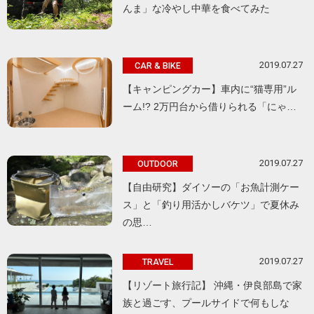
んま」な冷やし中華を食べてみた
2019.07.27
CAR & BIKE
【キャンピングカー】車内に“猫専用”ル
ーム!? 2万円台から借りられる「にゃ…
2019.07.27
OUTDOOR
【自由研究】ダイソーの「お魚計測ケー
ス」と「釣り用活かしバケツ」で夏休み
の思…
2019.07.27
TRAVEL
【リゾート旅行記】 沖縄・伊良部島で家
族と過ごす、プールサイドで何もしな