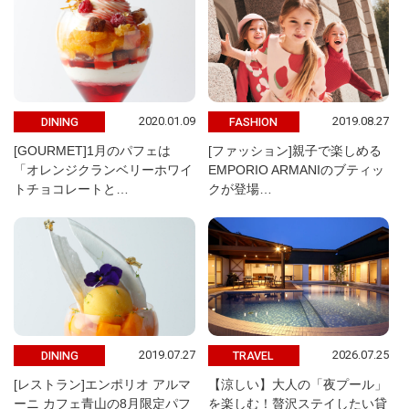
2020.01.09
2019.08.27
DINING
FASHION
[GOURMET]1月のパフェは
[ファッション]親子で楽しめる
「オレンジクランベリーホワイ
EMPORIO ARMANIのブティッ
トチョコレートと…
クが登場…
2019.07.27
2026.07.25
DINING
TRAVEL
[レストラン]エンポリオ アルマ
【涼しい】大人の「夜プール」
ーニ カフェ青山の8月限定パフ
を楽しむ！贅沢ステイしたい貸