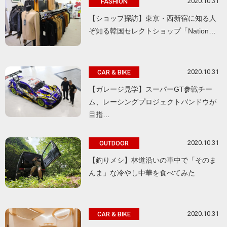
2020.10.31
FASHION
【ショップ探訪】東京・西新宿に知る人
ぞ知る韓国セレクトショップ「Nation…
2020.10.31
CAR & BIKE
【ガレージ見学】スーパーGT参戦チー
ム、レーシングプロジェクトバンドウが
目指…
2020.10.31
OUTDOOR
【釣りメシ】林道沿いの車中で「そのま
んま」な冷やし中華を食べてみた
2020.10.31
CAR & BIKE