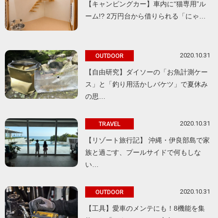
【キャンピングカー】車内に“猫専用”ル
ーム!? 2万円台から借りられる「にゃ…
2020.10.31
OUTDOOR
【自由研究】ダイソーの「お魚計測ケー
ス」と「釣り用活かしバケツ」で夏休み
の思…
2020.10.31
TRAVEL
【リゾート旅行記】 沖縄・伊良部島で家
族と過ごす、プールサイドで何もしな
い…
2020.10.31
OUTDOOR
【工具】愛車のメンテにも！8機能を集