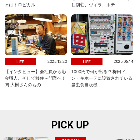
ェはトロピカル…
し別荘、ヴィラ、ホテ…
2025.12.20
2025.06.14
LIFE
LIFE
【インタビュー】会社員から彫
1000円で何が出る!? 梅田ド
金職人、そして移住～開業へ！
ン・キホーテに設置されている
関 大樹さんのもの…
昆虫食自販機
PICK UP