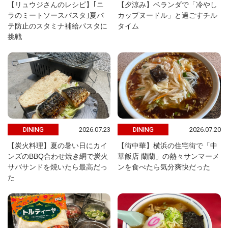
【リュウジさんのレシピ】｢ニ
【夕涼み】ベランダで「冷やし
ラのミートソースパスタ｣夏バ
カップヌードル」と過ごすチル
テ防止のスタミナ補給パスタに
タイム
挑戦
2026.07.23
2026.07.20
DINING
DINING
【炭火料理】夏の暑い日にカイ
【街中華】横浜の住宅街で「中
ンズのBBQ合わせ焼き網で炭火
華飯店 蘭蘭」の熱々サンマーメ
サバサンドを焼いたら最高だっ
ンを食べたら気分爽快だった
た