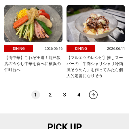
2026.06.16
2026.06.11
DINING
DINING
【街中華】これぞ王道！龍巳飯
【マルエツのレシピ】推しスー
店の冷やし中華を食べに横浜の
パーの「牛肉シャリシャリ冷麺
仲町台へ
風そうめん」を作ってみたら個
人的定番になりそう
1
2
3
4
PICK UP