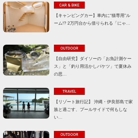
CAR & BIKE
【キャンピングカー】車内に“猫専用”ル
ーム!? 2万円台から借りられる「にゃ…
OUTDOOR
【自由研究】ダイソーの「お魚計測ケー
ス」と「釣り用活かしバケツ」で夏休み
の思…
TRAVEL
【リゾート旅行記】 沖縄・伊良部島で家
族と過ごす、プールサイドで何もしな
い…
OUTDOOR