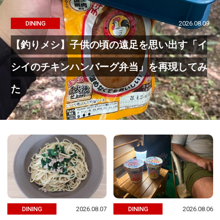
2026.08.09
DINING
【釣りメシ】子供の頃の遠足を思い出す「イ
シイのチキンハンバーグ弁当」を再現してみ
た
2026.08.07
2026.08.06
DINING
DINING