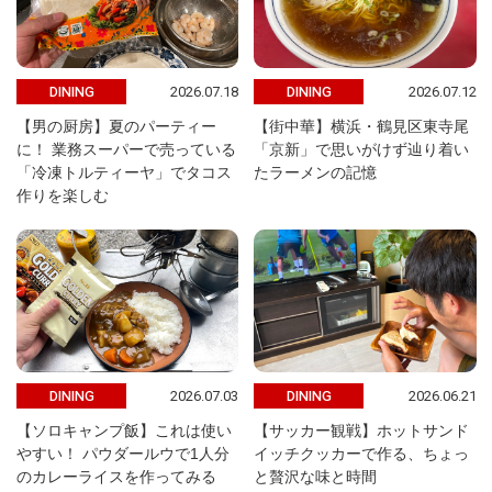
2026.07.18
2026.07.12
DINING
DINING
【男の厨房】夏のパーティー
【街中華】横浜・鶴見区東寺尾
に！ 業務スーパーで売っている
「京新」で思いがけず辿り着い
「冷凍トルティーヤ」でタコス
たラーメンの記憶
作りを楽しむ
2026.07.03
2026.06.21
DINING
DINING
【ソロキャンプ飯】これは使い
【サッカー観戦】ホットサンド
やすい！ パウダールウで1人分
イッチクッカーで作る、ちょっ
のカレーライスを作ってみる
と贅沢な味と時間