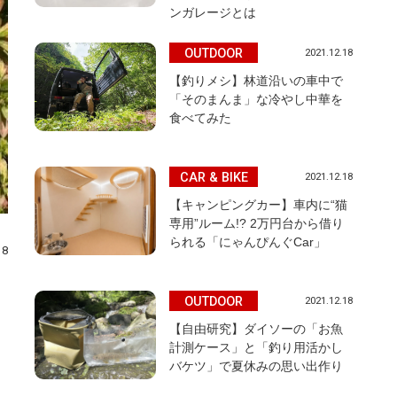
ンガレージとは
OUTDOOR
2021.12.18
【釣りメシ】林道沿いの車中で
「そのまんま」な冷やし中華を
食べてみた
CAR & BIKE
2021.12.18
【キャンピングカー】車内に“猫
専用”ルーム!? 2万円台から借り
られる「にゃんぴんぐCar」
18
OUTDOOR
2021.12.18
【自由研究】ダイソーの「お魚
計測ケース」と「釣り用活かし
バケツ」で夏休みの思い出作り