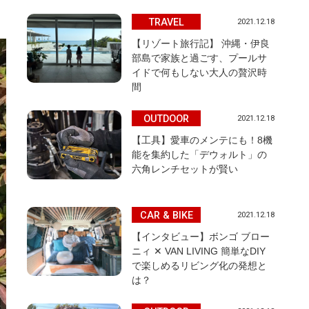
TRAVEL
2021.12.18
【リゾート旅行記】 沖縄・伊良
部島で家族と過ごす、プールサ
イドで何もしない大人の贅沢時
間
OUTDOOR
2021.12.18
【工具】愛車のメンテにも！8機
能を集約した「デウォルト」の
六角レンチセットが賢い
CAR & BIKE
2021.12.18
【インタビュー】ボンゴ ブロー
ニィ ✕ VAN LIVING 簡単なDIY
で楽しめるリビング化の発想と
は？