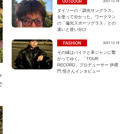
OUTDOOR
2021.12.18
ダイソーの「調光サングラス」
を使って分かった、ワークマン
の「偏光スポーツグラス」との
違いと使い分け
FASHION
2021.12.18
その縁はバイクと革ジャンに繋
がってゆく。「TOUR
RECORD」プロデューサー 伊禮
門 悟さんインタビュー
ク
で