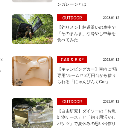
ンガレージとは
OUTDOOR
2023.01.12
【釣りメシ】林道沿いの車中で
「そのまんま」な冷やし中華を
食べてみた
12
CAR & BIKE
2023.01.12
【キャンピングカー】車内に“猫
着
専用”ルーム!? 2万円台から借り
られる「にゃんぴんぐCar」
OUTDOOR
2023.01.12
の
【自由研究】ダイソーの「お魚
計測ケース」と「釣り用活かし
バケツ」で夏休みの思い出作り