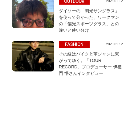
OUTDOOR
2023.01.12
ダイソーの「調光サングラス」
を使って分かった、ワークマン
の「偏光スポーツグラス」との
違いと使い分け
FASHION
2023.01.12
その縁はバイクと革ジャンに繋
がってゆく。「TOUR
RECORD」プロデューサー 伊禮
門 悟さんインタビュー