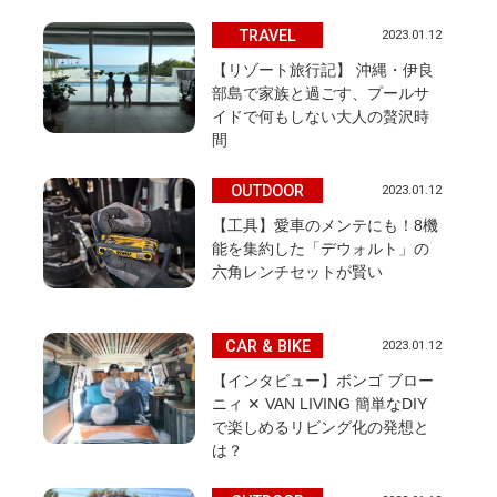
TRAVEL
2023.01.12
【リゾート旅行記】 沖縄・伊良
部島で家族と過ごす、プールサ
イドで何もしない大人の贅沢時
間
OUTDOOR
2023.01.12
【工具】愛車のメンテにも！8機
能を集約した「デウォルト」の
六角レンチセットが賢い
CAR & BIKE
2023.01.12
【インタビュー】ボンゴ ブロー
ニィ ✕ VAN LIVING 簡単なDIY
で楽しめるリビング化の発想と
は？