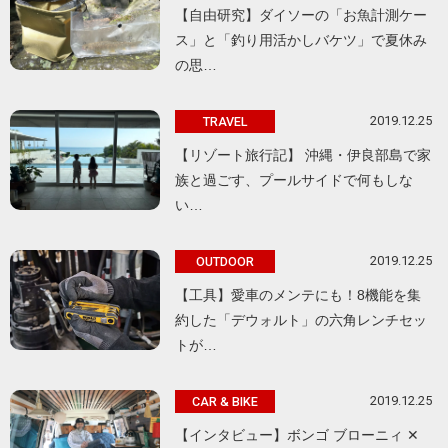
【自由研究】ダイソーの「お魚計測ケー
ス」と「釣り用活かしバケツ」で夏休み
の思…
2019.12.25
TRAVEL
【リゾート旅行記】 沖縄・伊良部島で家
族と過ごす、プールサイドで何もしな
い…
2019.12.25
OUTDOOR
【工具】愛車のメンテにも！8機能を集
約した「デウォルト」の六角レンチセッ
トが…
2019.12.25
CAR & BIKE
【インタビュー】ボンゴ ブローニィ ✕