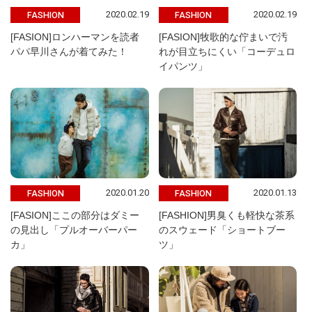
2020.02.19
2020.02.19
FASHION
FASHION
[FASION]ロンハーマンを読者
[FASION]牧歌的な佇まいで汚
パパ早川さんが着てみた！
れが目立ちにくい「コーデュロ
イパンツ」
2020.01.20
2020.01.13
FASHION
FASHION
[FASION]ここの部分はダミー
[FASHION]男臭くも軽快な茶系
の見出し「プルオーバーパー
のスウェード「ショートブー
カ」
ツ」