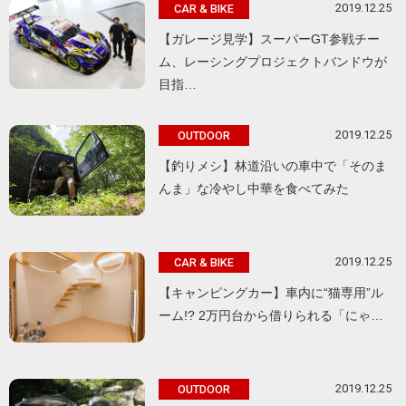
2019.12.25
CAR & BIKE
【ガレージ見学】スーパーGT参戦チー
ム、レーシングプロジェクトバンドウが
目指…
2019.12.25
OUTDOOR
【釣りメシ】林道沿いの車中で「そのま
んま」な冷やし中華を食べてみた
2019.12.25
CAR & BIKE
【キャンピングカー】車内に“猫専用”ル
ーム!? 2万円台から借りられる「にゃ…
2019.12.25
OUTDOOR