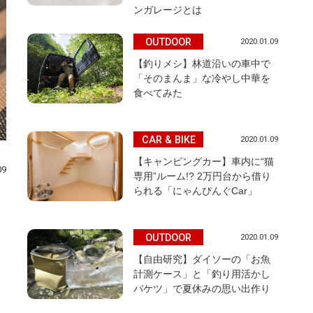
ンガレージとは
OUTDOOR
2020.01.09
【釣りメシ】林道沿いの車中で
「そのまんま」な冷やし中華を
食べてみた
CAR & BIKE
2020.01.09
【キャンピングカー】車内に“猫
09
専用”ルーム!? 2万円台から借り
られる「にゃんぴんぐCar」
OUTDOOR
2020.01.09
【自由研究】ダイソーの「お魚
計測ケース」と「釣り用活かし
バケツ」で夏休みの思い出作り