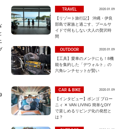
TRAVEL
2020.01.09
【リゾート旅行記】 沖縄・伊良
部島で家族と過ごす、プールサ
な
イドで何もしない大人の贅沢時
と
間
ニ
ブ
OUTDOOR
2020.01.09
【工具】愛車のメンテにも！8機
能を集約した「デウォルト」の
、
六角レンチセットが賢い
CAR & BIKE
2020.01.09
9
【インタビュー】ボンゴ ブロー
ニィ ✕ VAN LIVING 簡単なDIY
で楽しめるリビング化の発想と
は？