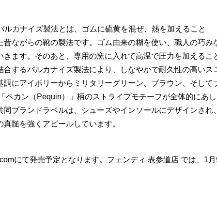
するバルカナイズ製法とは、ゴムに硫黄を混ぜ、熱を加えること
た昔ながらの靴の製法です。ゴム由来の糊を使い、職人の巧み
いきます。そのあと、専用の窯に入れて高温で圧力を加えるこ
結合するバルカナイズ製法により、しなやかで耐久性の高いス
基調にアイボリーからミリタリーグリーン、ブラウン、そして
ペカン（Pequin）」柄のストライプモチーフが全体的にあし
共同ブランドラベルは、シューズやインソールにデザインされ
の真髄を強くアピールしています。
di.comにて発売予定となります。フェンディ 表参道店 では、1月