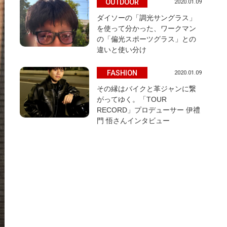
OUTDOOR
2020.01.09
ダイソーの「調光サングラス」
を使って分かった、ワークマン
の「偏光スポーツグラス」との
違いと使い分け
FASHION
2020.01.09
その縁はバイクと革ジャンに繋
がってゆく。「TOUR
RECORD」プロデューサー 伊禮
門 悟さんインタビュー