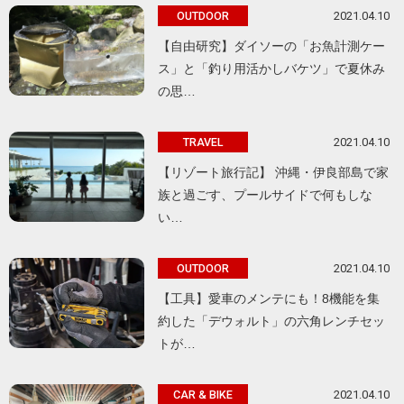
2021.04.10
OUTDOOR
【自由研究】ダイソーの「お魚計測ケー
ス」と「釣り用活かしバケツ」で夏休み
の思…
2021.04.10
TRAVEL
【リゾート旅行記】 沖縄・伊良部島で家
族と過ごす、プールサイドで何もしな
い…
2021.04.10
OUTDOOR
【工具】愛車のメンテにも！8機能を集
約した「デウォルト」の六角レンチセッ
トが…
2021.04.10
CAR & BIKE