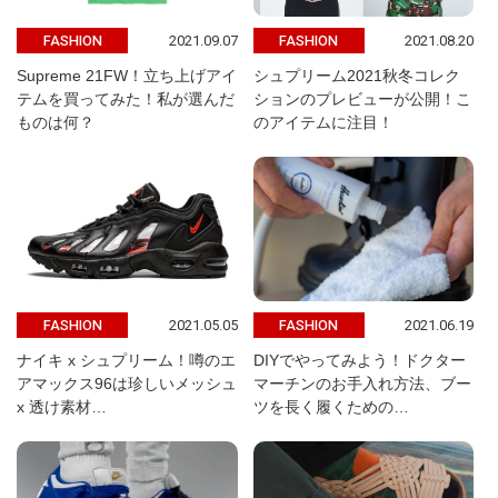
2021.09.07
2021.08.20
FASHION
FASHION
Supreme 21FW！立ち上げアイ
シュプリーム2021秋冬コレク
テムを買ってみた！私が選んだ
ションのプレビューが公開！こ
ものは何？
のアイテムに注目！
2021.05.05
2021.06.19
FASHION
FASHION
ナイキ x シュプリーム！噂のエ
DIYでやってみよう！ドクター
アマックス96は珍しいメッシュ
マーチンのお手入れ方法、ブー
x 透け素材…
ツを長く履くための…