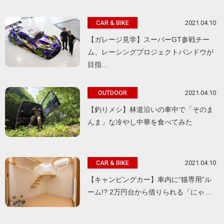
2021.04.10
CAR & BIKE
【ガレージ見学】スーパーGT参戦チー
ム、レーシングプロジェクトバンドウが
目指…
2021.04.10
OUTDOOR
【釣りメシ】林道沿いの車中で「そのま
んま」な冷やし中華を食べてみた
2021.04.10
CAR & BIKE
【キャンピングカー】車内に“猫専用”ル
ーム!? 2万円台から借りられる「にゃ…