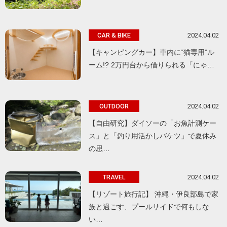
2024.04.02
CAR & BIKE
【キャンピングカー】車内に“猫専用”ル
ーム!? 2万円台から借りられる「にゃ…
2024.04.02
OUTDOOR
【自由研究】ダイソーの「お魚計測ケー
ス」と「釣り用活かしバケツ」で夏休み
の思…
2024.04.02
TRAVEL
【リゾート旅行記】 沖縄・伊良部島で家
族と過ごす、プールサイドで何もしな
い…