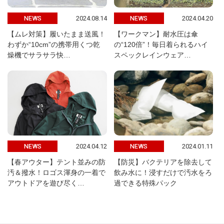
2024.08.14
2024.04.20
NEWS
NEWS
【ムレ対策】履いたまま送風！
【ワークマン】耐水圧は傘
わずか“10cm”の携帯用くつ乾
の“120倍”！毎日着られるハイ
燥機でサラサラ快…
スペックレインウェア…
2024.04.12
2024.01.11
NEWS
NEWS
【春アウター】テント並みの防
【防災】バクテリアを除去して
汚＆撥水！ロゴス渾身の一着で
飲み水に！浸すだけで汚水をろ
アウトドアを遊び尽く…
過できる特殊パック