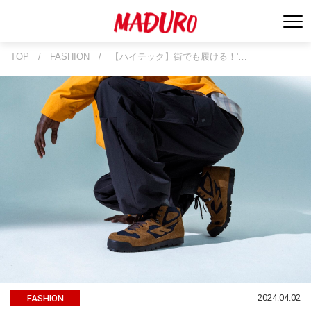
TOP
/
FASHION
/
【ハイテック】街でも履ける！'…
2024.04.02
FASHION