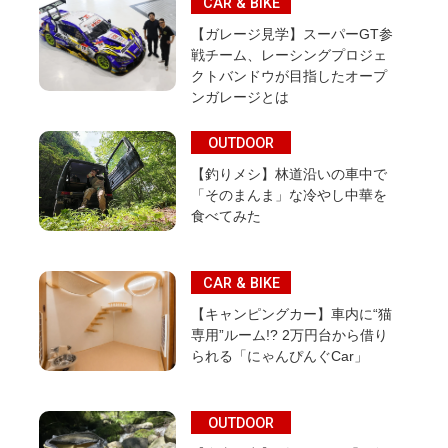
CAR & BIKE
【ガレージ見学】スーパーGT参
戦チーム、レーシングプロジェ
クトバンドウが目指したオープ
ンガレージとは
OUTDOOR
【釣りメシ】林道沿いの車中で
「そのまんま」な冷やし中華を
食べてみた
CAR & BIKE
【キャンピングカー】車内に“猫
専用”ルーム!? 2万円台から借り
られる「にゃんぴんぐCar」
OUTDOOR