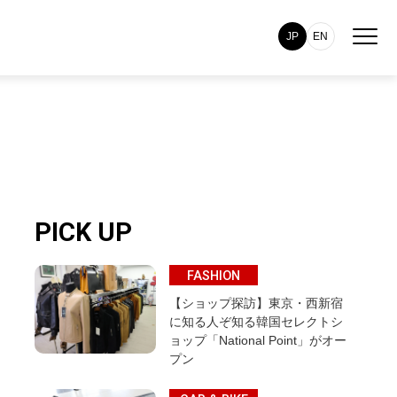
JP
EN
PICK UP
FASHION
【ショップ探訪】東京・西新宿
に知る人ぞ知る韓国セレクトシ
ョップ「National Point」がオー
プン