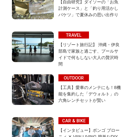
【自由研究】ダイソーの「お魚
計測ケース」と「釣り用活かし
バケツ」で夏休みの思い出作り
TRAVEL
【リゾート旅行記】 沖縄・伊良
部島で家族と過ごす、プールサ
イドで何もしない大人の贅沢時
間
OUTDOOR
【工具】愛車のメンテにも！8機
能を集約した「デウォルト」の
六角レンチセットが賢い
CAR & BIKE
【インタビュー】ボンゴ ブロー
ニィ ✕ VAN LIVING 簡単なDIY