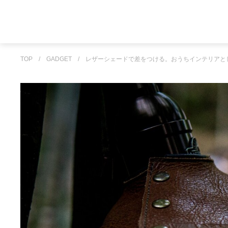
TOP
/
GADGET
/
レザーシェードで差をつける。おうちインテリアと