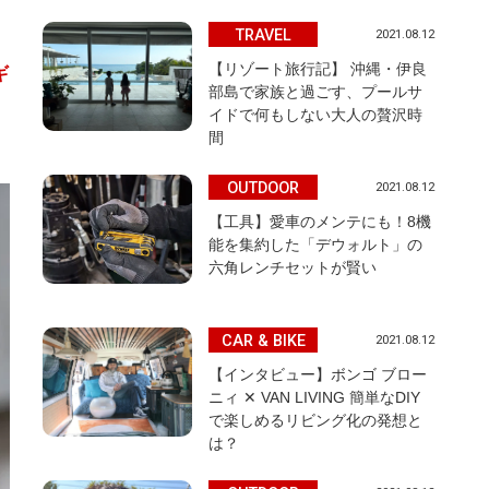
TRAVEL
2021.08.12
【リゾート旅行記】 沖縄・伊良
ギ
部島で家族と過ごす、プールサ
イドで何もしない大人の贅沢時
間
OUTDOOR
2021.08.12
【工具】愛車のメンテにも！8機
能を集約した「デウォルト」の
六角レンチセットが賢い
CAR & BIKE
2021.08.12
【インタビュー】ボンゴ ブロー
ニィ ✕ VAN LIVING 簡単なDIY
で楽しめるリビング化の発想と
は？