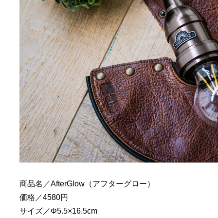
商品名／AfterGlow（アフターグロー）
価格／4580円
サイズ／Φ5.5×16.5cm