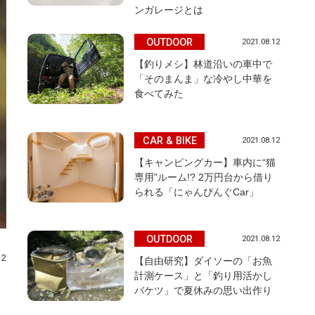
ンガレージとは
OUTDOOR
2021.08.12
【釣りメシ】林道沿いの車中で
「そのまんま」な冷やし中華を
食べてみた
CAR & BIKE
2021.08.12
【キャンピングカー】車内に“猫
専用”ルーム!? 2万円台から借り
られる「にゃんぴんぐCar」
OUTDOOR
2021.08.12
12
【自由研究】ダイソーの「お魚
計測ケース」と「釣り用活かし
バケツ」で夏休みの思い出作り