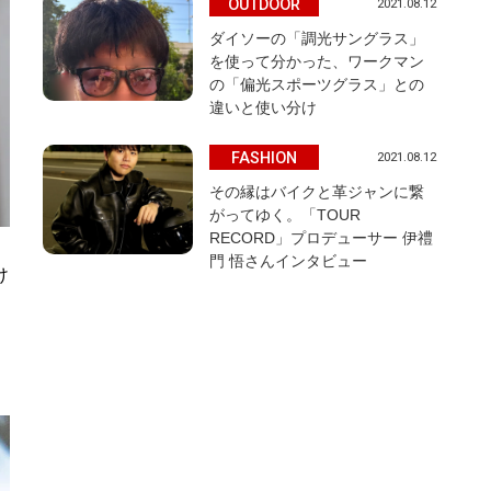
OUTDOOR
2021.08.12
ダイソーの「調光サングラス」
を使って分かった、ワークマン
の「偏光スポーツグラス」との
違いと使い分け
FASHION
2021.08.12
その縁はバイクと革ジャンに繋
がってゆく。「TOUR
RECORD」プロデューサー 伊禮
門 悟さんインタビュー
け