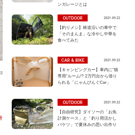
ンガレージとは
OUTDOOR
2021.09.22
【釣りメシ】林道沿いの車中で
「そのまんま」な冷やし中華を
食べてみた
CAR & BIKE
2021.09.22
【キャンピングカー】車内に“猫
22
専用”ルーム!? 2万円台から借り
られる「にゃんぴんぐCar」
OUTDOOR
2021.09.22
【自由研究】ダイソーの「お魚
折
計測ケース」と「釣り用活かし
バケツ」で夏休みの思い出作り
こ