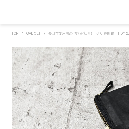
TOP
/
GADGET
/
長財布愛用者の理想を実現！小さい長財布「TIDY 