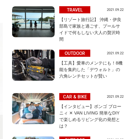
TRAVEL
2021.09.22
【リゾート旅行記】 沖縄・伊良
部島で家族と過ごす、プールサ
イドで何もしない大人の贅沢時
間
OUTDOOR
2021.09.22
【工具】愛車のメンテにも！8機
能を集約した「デウォルト」の
六角レンチセットが賢い
CAR & BIKE
2021.09.22
【インタビュー】ボンゴ ブロー
ニィ ✕ VAN LIVING 簡単なDIY
で楽しめるリビング化の発想と
は？