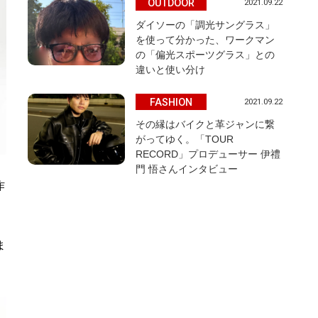
OUTDOOR
2021.09.22
ダイソーの「調光サングラス」
を使って分かった、ワークマン
の「偏光スポーツグラス」との
違いと使い分け
FASHION
2021.09.22
その縁はバイクと革ジャンに繋
がってゆく。「TOUR
RECORD」プロデューサー 伊禮
門 悟さんインタビュー
作
ま