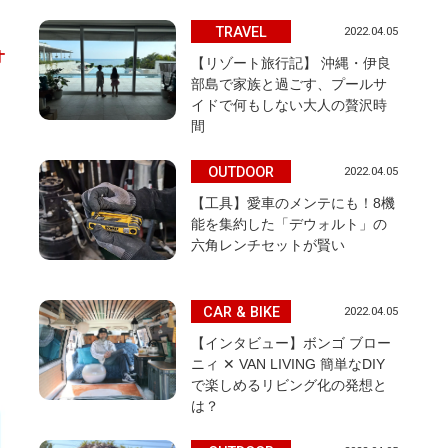
TRAVEL
2022.04.05
オ
【リゾート旅行記】 沖縄・伊良
部島で家族と過ごす、プールサ
イドで何もしない大人の贅沢時
間
OUTDOOR
2022.04.05
【工具】愛車のメンテにも！8機
能を集約した「デウォルト」の
六角レンチセットが賢い
ま
CAR & BIKE
2022.04.05
【インタビュー】ボンゴ ブロー
ニィ ✕ VAN LIVING 簡単なDIY
で楽しめるリビング化の発想と
は？