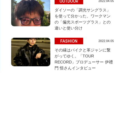
OUTDOOR
2022.04.05
ダイソーの「調光サングラス」
を使って分かった、ワークマン
の「偏光スポーツグラス」との
違いと使い分け
FASHION
2022.04.05
その縁はバイクと革ジャンに繋
がってゆく。「TOUR
RECORD」プロデューサー 伊禮
門 悟さんインタビュー