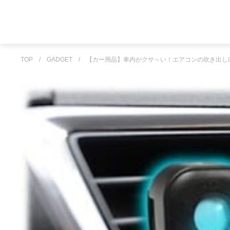
TOP
/
GADGET
/
【カー用品】車内がクサ～い！エアコンの吹き出し