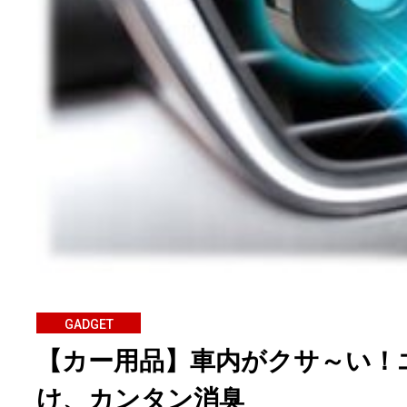
GADGET
【カー用品】車内がクサ～い！
け、カンタン消臭