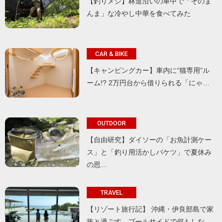
【釣りメシ】林道沿いの車中で「そのま
んま」な冷やし中華を食べてみた
CAR & BIKE
【キャンピングカー】車内に“猫専用”ル
ーム!? 2万円台から借りられる「にゃ…
OUTDOOR
【自由研究】ダイソーの「お魚計測ケー
ス」と「釣り用活かしバケツ」で夏休み
の思…
TRAVEL
【リゾート旅行記】 沖縄・伊良部島で家
族と過ごす、プールサイドで何もしな