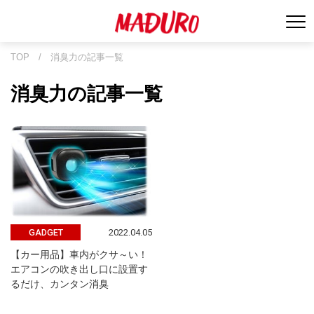
TOP
/
消臭力の記事一覧
消臭力の記事一覧
2022.04.05
GADGET
【カー用品】車内がクサ～い！
エアコンの吹き出し口に設置す
るだけ、カンタン消臭