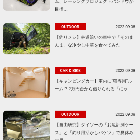
ム、レーシングプロジェクトバンドウが
目指…
2022.09.08
OUTDOOR
【釣りメシ】林道沿いの車中で「そのま
んま」な冷やし中華を食べてみた
2022.09.08
CAR & BIKE
【キャンピングカー】車内に“猫専用”ル
ーム!? 2万円台から借りられる「にゃ…
2022.09.08
OUTDOOR
【自由研究】ダイソーの「お魚計測ケー
ス」と「釣り用活かしバケツ」で夏休み