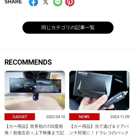
SHARE
同じカテゴリの記事一覧
RECOMMENDS
2022.04.10
2024.11.09
GADGET
NEWS
【カー用品】世界初の720度画
【カー用品】当て逃げ＆ドアパ
角！前後左右＋上下映像まで記
ンチ対策に！ドラレコのバック