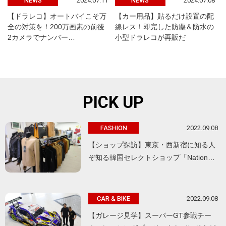
2024.07.11
2024.07.08
NEWS
NEWS
【ドラレコ】オートバイこそ万
【カー用品】貼るだけ設置の配
全の対策を！200万画素の前後
線レス！即完した防塵＆防水の
2カメラでナンバー…
小型ドラレコが再販だ
PICK UP
2022.09.08
FASHION
【ショップ探訪】東京・西新宿に知る人
ぞ知る韓国セレクトショップ「Nation…
2022.09.08
CAR & BIKE
【ガレージ見学】スーパーGT参戦チー