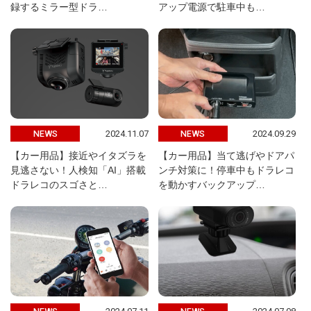
録するミラー型ドラ…
アップ電源で駐車中も…
2024.11.07
2024.09.29
NEWS
NEWS
【カー用品】接近やイタズラを
【カー用品】当て逃げやドアパ
見逃さない！人検知「AI」搭載
ンチ対策に！停車中もドラレコ
ドラレコのスゴさと…
を動かすバックアップ…