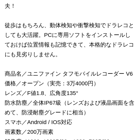
夫！
徒歩はもちろん、動体検知や衝撃検知でドラレコと
しても大活躍。PCに専用ソフトをインストールし
ておけば位置情報も記憶できて、本格的なドラレコ
にも見劣りしません。
商品名／ユニファイン タフモバイルレコーダー V6
価格／オープン（実売：3万4000円）
レンズ／F値1.8、広角度135°
防水防塵／全体IP67級（レンズおよび液晶画面を含
めて、防浸耐塵グレードに相当）
スマホ／Android / IOS対応
画素数／200万画素