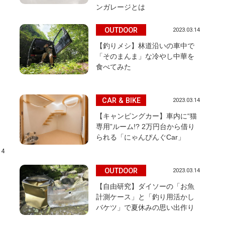
ンガレージとは
OUTDOOR
2023.03.14
【釣りメシ】林道沿いの車中で
「そのまんま」な冷やし中華を
食べてみた
CAR & BIKE
2023.03.14
【キャンピングカー】車内に“猫
専用”ルーム!? 2万円台から借り
られる「にゃんぴんぐCar」
14
OUTDOOR
2023.03.14
【自由研究】ダイソーの「お魚
計測ケース」と「釣り用活かし
バケツ」で夏休みの思い出作り