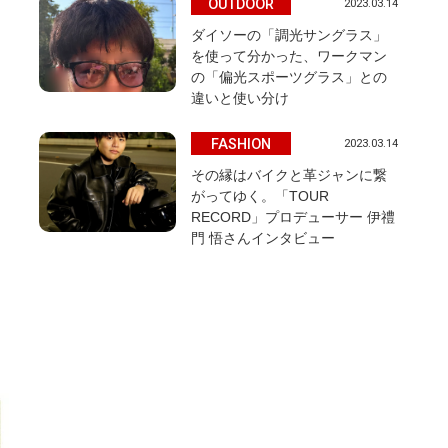
OUTDOOR
2023.03.14
ダイソーの「調光サングラス」
を使って分かった、ワークマン
の「偏光スポーツグラス」との
違いと使い分け
FASHION
2023.03.14
その縁はバイクと革ジャンに繋
がってゆく。「TOUR
RECORD」プロデューサー 伊禮
門 悟さんインタビュー
な