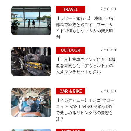
TRAVEL
2023.03.14
【リゾート旅行記】 沖縄・伊良
部島で家族と過ごす、プールサ
イドで何もしない大人の贅沢時
間
OUTDOOR
2023.03.14
、
【工具】愛車のメンテにも！8機
能を集約した「デウォルト」の
六角レンチセットが賢い
CAR & BIKE
2023.03.14
【インタビュー】ボンゴ ブロー
ニィ ✕ VAN LIVING 簡単なDIY
で楽しめるリビング化の発想と
は？