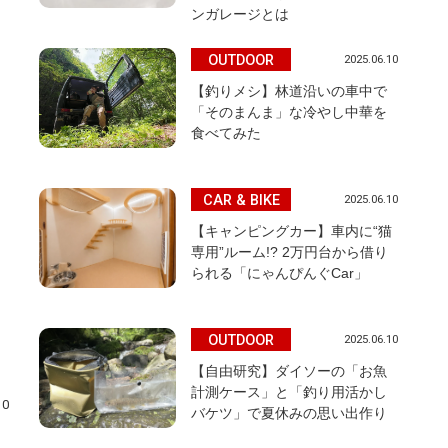
ンガレージとは
OUTDOOR
2025.06.10
【釣りメシ】林道沿いの車中で
「そのまんま」な冷やし中華を
食べてみた
CAR & BIKE
2025.06.10
【キャンピングカー】車内に“猫
専用”ルーム!? 2万円台から借り
られる「にゃんぴんぐCar」
OUTDOOR
2025.06.10
【自由研究】ダイソーの「お魚
計測ケース」と「釣り用活かし
10
バケツ」で夏休みの思い出作り