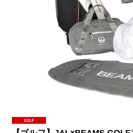
GOLF
【ゴルフ】JAL×BEAMS G