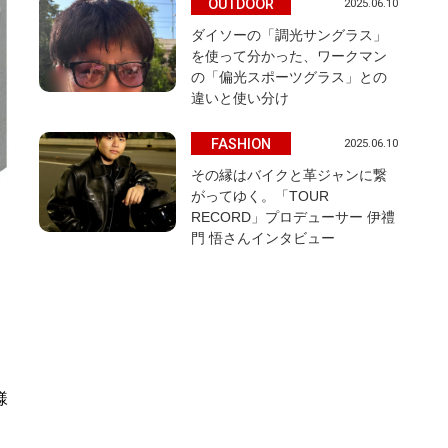
OUTDOOR
2025.06.10
ダイソーの「調光サングラス」
を使って分かった、ワークマン
の「偏光スポーツグラス」との
違いと使い分け
FASHION
2025.06.10
その縁はバイクと革ジャンに繋
がってゆく。「TOUR
RECORD」プロデューサー 伊禮
門 悟さんインタビュー
様