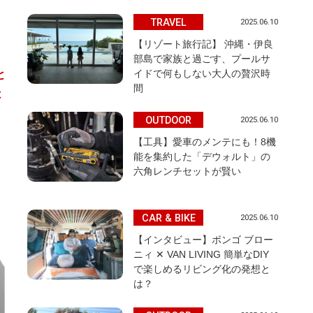
TRAVEL
2025.06.10
【リゾート旅行記】 沖縄・伊良
部島で家族と過ごす、プールサ
イドで何もしない大人の贅沢時
と
間
は
OUTDOOR
2025.06.10
【工具】愛車のメンテにも！8機
能を集約した「デウォルト」の
六角レンチセットが賢い
CAR & BIKE
2025.06.10
【インタビュー】ボンゴ ブロー
ニィ ✕ VAN LIVING 簡単なDIY
で楽しめるリビング化の発想と
は？