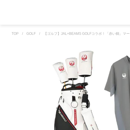
TOP
/
GOLF
/
【ゴルフ】JAL×BEAMS GOLFコラボ！「赤い鶴」