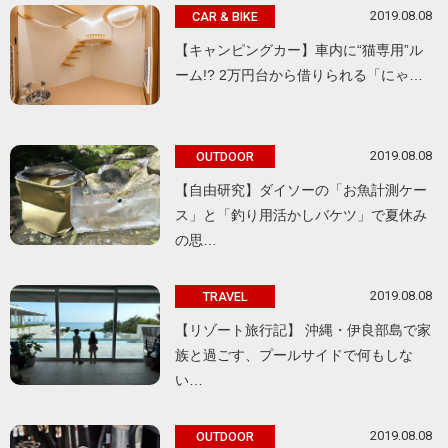
2019.08.08
CAR & BIKE
【キャンピングカー】車内に“猫専用”ル
ーム!? 2万円台から借りられる「にゃ…
2019.08.08
OUTDOOR
【自由研究】ダイソーの「お魚計測ケー
ス」と「釣り用活かしバケツ」で夏休み
の思…
2019.08.08
TRAVEL
【リゾート旅行記】 沖縄・伊良部島で家
族と過ごす、プールサイドで何もしな
い…
2019.08.08
OUTDOOR