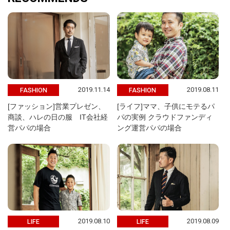
2019.11.14
2019.08.11
FASHION
FASHION
[ファッション]営業プレゼン、
[ライフ]ママ、子供にモテるパ
商談、ハレの日の服 IT会社経
パの実例 クラウドファンディ
営パパの場合
ング運営パパの場合
2019.08.10
2019.08.09
LIFE
LIFE