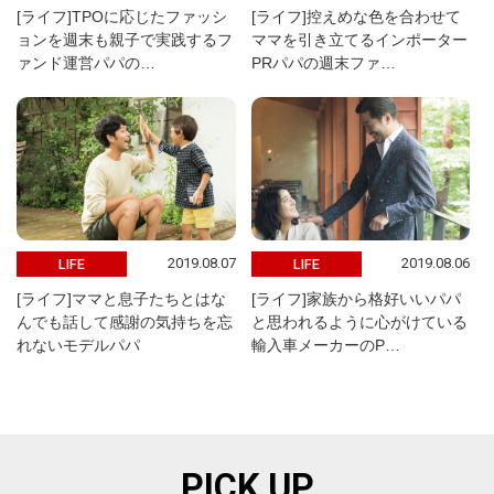
[ライフ]TPOに応じたファッシ
[ライフ]控えめな色を合わせて
ョンを週末も親子で実践するフ
ママを引き立てるインポーター
ァンド運営パパの…
PRパパの週末ファ…
2019.08.07
2019.08.06
LIFE
LIFE
[ライフ]ママと息子たちとはな
[ライフ]家族から格好いいパパ
んでも話して感謝の気持ちを忘
と思われるように心がけている
れないモデルパパ
輸入車メーカーのP…
PICK UP