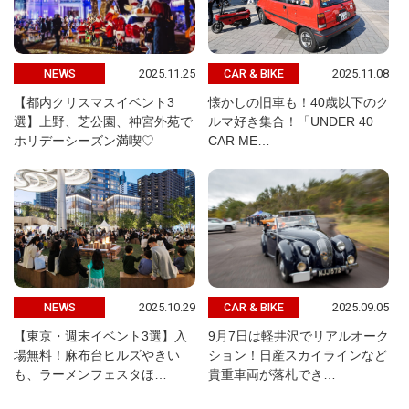
2025.11.25
2025.11.08
NEWS
CAR & BIKE
【都内クリスマスイベント3
懐かしの旧車も！40歳以下のク
選】上野、芝公園、神宮外苑で
ルマ好き集合！「UNDER 40
ホリデーシーズン満喫♡
CAR ME…
2025.10.29
2025.09.05
NEWS
CAR & BIKE
【東京・週末イベント3選】入
9月7日は軽井沢でリアルオーク
場無料！麻布台ヒルズやきい
ション！日産スカイラインなど
も、ラーメンフェスタほ…
貴重車両が落札でき…