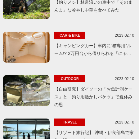
【釣りメシ】林道沿いの車中で「そのま
んま」な冷やし中華を食べてみた
2023.02.10
CAR & BIKE
【キャンピングカー】車内に“猫専用”ル
ーム!? 2万円台から借りられる「にゃ…
2023.02.10
OUTDOOR
【自由研究】ダイソーの「お魚計測ケー
ス」と「釣り用活かしバケツ」で夏休み
の思…
2023.02.10
TRAVEL
【リゾート旅行記】 沖縄・伊良部島で家