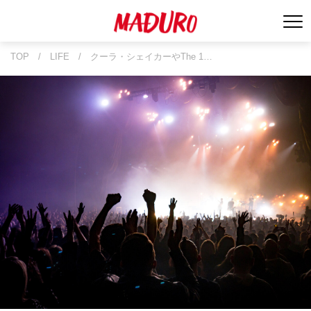
TOP
/
LIFE
/
クーラ・シェイカーやThe 1…