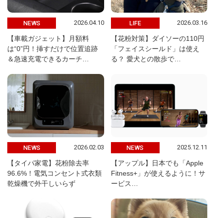
2026.04.10
2026.03.16
NEWS
LIFE
【車載ガジェット】月額料
【花粉対策】ダイソーの110円
は“0”円！挿すだけで位置追跡
「フェイスシールド」は使え
＆急速充電できるカーチ…
る？ 愛犬との散歩で…
2026.02.03
2025.12.11
NEWS
NEWS
【タイパ家電】花粉除去率
【アップル】日本でも「Apple
96.6%！電気コンセント式衣類
Fitness+」が使えるように！サ
乾燥機で外干しいらず
ービス…