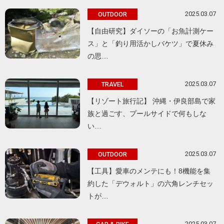
2025.03.07
OUTDOOR
【自由研究】ダイソーの「お魚計測ケー
ス」と「釣り用活かしバケツ」で夏休み
の思…
2025.03.07
TRAVEL
【リゾート旅行記】 沖縄・伊良部島で家
族と過ごす、プールサイドで何もしな
い…
2025.03.07
OUTDOOR
【工具】愛車のメンテにも！8機能を集
約した「デウォルト」の六角レンチセッ
トが…
2025.03.07