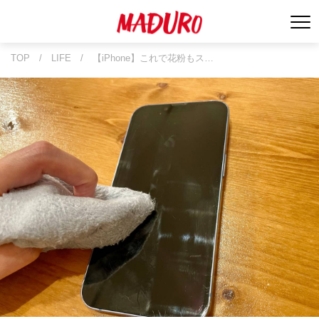
TOP
/
LIFE
/
【iPhone】これで花粉もス…