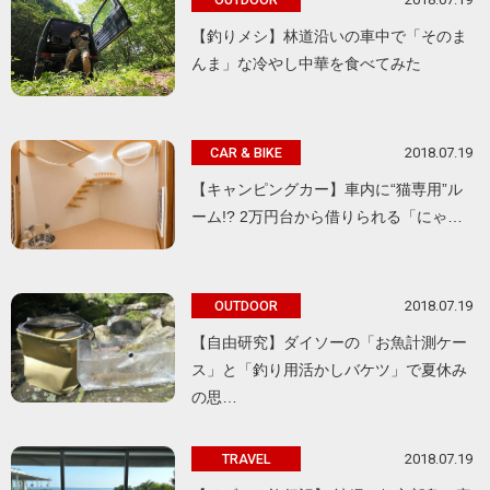
【釣りメシ】林道沿いの車中で「そのま
んま」な冷やし中華を食べてみた
2018.07.19
CAR & BIKE
【キャンピングカー】車内に“猫専用”ル
ーム!? 2万円台から借りられる「にゃ…
2018.07.19
OUTDOOR
【自由研究】ダイソーの「お魚計測ケー
ス」と「釣り用活かしバケツ」で夏休み
の思…
2018.07.19
TRAVEL