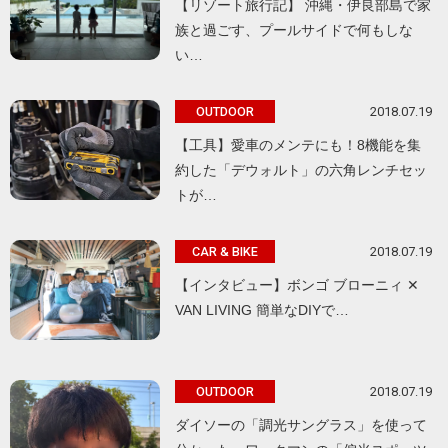
【リゾート旅行記】 沖縄・伊良部島で家
族と過ごす、プールサイドで何もしな
い…
2018.07.19
OUTDOOR
【工具】愛車のメンテにも！8機能を集
約した「デウォルト」の六角レンチセッ
トが…
2018.07.19
CAR & BIKE
【インタビュー】ボンゴ ブローニィ ✕
VAN LIVING 簡単なDIYで…
2018.07.19
OUTDOOR
ダイソーの「調光サングラス」を使って