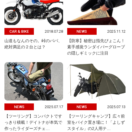
2018.07.28
2025.11.12
CAR & BIKE
NEWS
山道もなんのその。峠のパパ、
【防寒】秘密は指先ぴょこん！
絶対満足の２台とは？
素手感覚ランダイバーグローブ
の隠しギミックに注目
2025.07.17
2025.07.13
NEWS
NEWS
【ツーリング】コンパクトです
【ツーリングキャンプ】広々前
っきり積載！デイトナが本気で
室をバイク置き場に！「よしず
作ったライダーズチェ…
スタイル」の2人用テ…