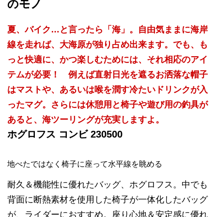
のモノ
夏、バイク…と言ったら「海」。自由気ままに海岸
線を走れば、大海原が独り占め出来ます。でも、も
っと快適に、かつ楽しむためには、それ相応のアイ
テムが必要！ 例えば直射日光を遮るお洒落な帽子
はマストや、あるいは喉を潤す冷たいドリンクが入
ったマグ。さらには休憩用と椅子や遊び用の釣具が
あると、海ツーリングが充実しますよ。
ホグロフス コンビ 230500
地べたではなく椅子に座って水平線を眺める
耐久＆機能性に優れたバッグ、ホグロフス。中でも
背面に断熱素材を使用した椅子が一体化したバッグ
が、ライダーにおすすめ。座り心地＆安定感に優れ