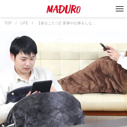
TOP
/
LIFE
/
【着るこたつ】家事や仕事をしな…