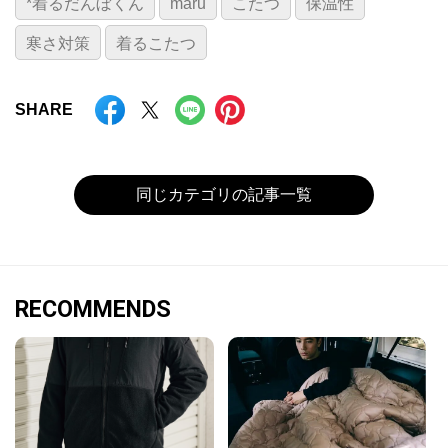
*着るだんぼくん
maru
こたつ
保温性
寒さ対策
着るこたつ
SHARE
同じカテゴリの記事一覧
RECOMMENDS