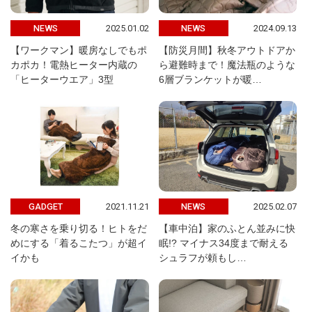
2025.01.02
2024.09.13
NEWS
NEWS
【ワークマン】暖房なしでもポ
【防災月間】秋冬アウトドアか
カポカ！電熱ヒーター内蔵の
ら避難時まで！魔法瓶のような
「ヒーターウエア」3型
6層ブランケットが暖…
2021.11.21
2025.02.07
GADGET
NEWS
冬の寒さを乗り切る！ヒトをだ
【車中泊】家のふとん並みに快
めにする「着るこたつ」が超イ
眠!? マイナス34度まで耐える
イかも
シュラフが頼もし…