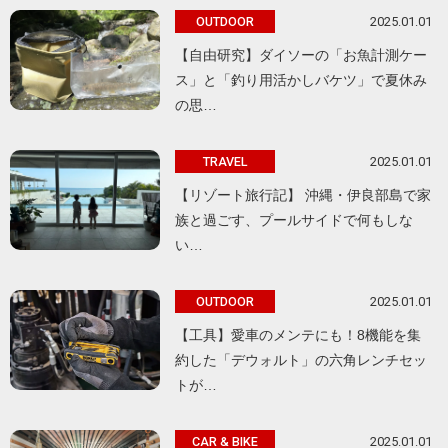
2025.01.01
OUTDOOR
【自由研究】ダイソーの「お魚計測ケー
ス」と「釣り用活かしバケツ」で夏休み
の思…
2025.01.01
TRAVEL
【リゾート旅行記】 沖縄・伊良部島で家
族と過ごす、プールサイドで何もしな
い…
2025.01.01
OUTDOOR
【工具】愛車のメンテにも！8機能を集
約した「デウォルト」の六角レンチセッ
トが…
2025.01.01
CAR & BIKE