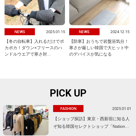
2025.01.15
2024.12.15
NEWS
NEWS
【冬の自転車】入れるだけでポ
【防寒】おうちで岩盤浴気分！
カポカ！ダウン×フリースのハ
寒さが厳しい韓国で大ヒット中
ンドルウエアで寒さ対…
のデバイスが気になる
PICK UP
2025.01.01
FASHION
【ショップ探訪】東京・西新宿に知る人
ぞ知る韓国セレクトショップ「Nation…