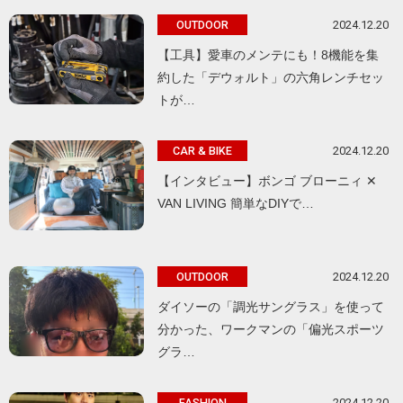
2024.12.20
OUTDOOR
【工具】愛車のメンテにも！8機能を集
約した「デウォルト」の六角レンチセッ
トが…
2024.12.20
CAR & BIKE
【インタビュー】ボンゴ ブローニィ ✕
VAN LIVING 簡単なDIYで…
2024.12.20
OUTDOOR
ダイソーの「調光サングラス」を使って
分かった、ワークマンの「偏光スポーツ
グラ…
2024.12.20
FASHION