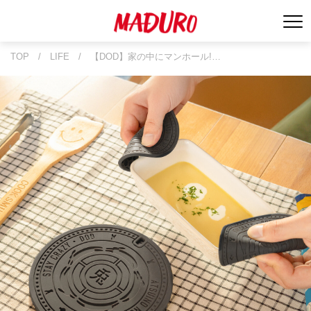
TOP
/
LIFE
/
【DOD】家の中にマンホール!…