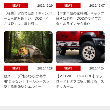
2025.12.29
2025.12.07
NEWS
NEWS
【福袋】SNSで話題！キャンパ
【年末年始の家時間】キャンプ
ーなら絶対欲しい、DOD「う
好きは必見！DODのライフス
さ福袋」は元取れ確…
タイルラインから新作…
2025.11.28
2025.11.24
NEWS
NEWS
薪ストーブ対応なのに“冬専
【MID WHEELS × DOD】オフ
用”じゃない！オールシーズン
ロードもタフに駆け抜ける！ス
使える拡張型シェルター
テッカー…