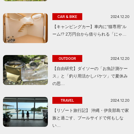
2024.12.20
CAR & BIKE
【キャンピングカー】車内に“猫専用”ル
ーム!? 2万円台から借りられる「にゃ…
2024.12.20
OUTDOOR
【自由研究】ダイソーの「お魚計測ケー
ス」と「釣り用活かしバケツ」で夏休み
の思…
2024.12.20
TRAVEL
【リゾート旅行記】 沖縄・伊良部島で家
族と過ごす、プールサイドで何もしな
い…