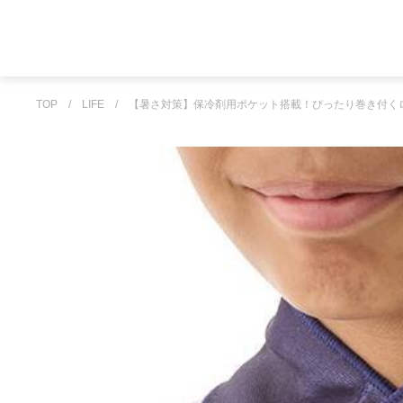
TOP
/
LIFE
/
【暑さ対策】保冷剤用ポケット搭載！ぴったり巻き付く