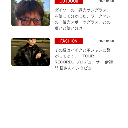
OUTDOOR
2025.04.08
ダイソーの「調光サングラス」
を使って分かった、ワークマン
の「偏光スポーツグラス」との
違いと使い分け
FASHION
2025.04.08
その縁はバイクと革ジャンに繋
がってゆく。「TOUR
RECORD」プロデューサー 伊禮
門 悟さんインタビュー