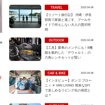
TRAVEL
2025.04.08
【リゾート旅行記】 沖縄・伊良
部島で家族と過ごす、プールサ
イドで何もしない大人の贅沢時
間
OUTDOOR
2025.04.08
08
【工具】愛車のメンテにも！8機
能を集約した「デウォルト」の
六角レンチセットが賢い
CAR & BIKE
2025.04.08
リ
【インタビュー】ボンゴ ブロー
ニィ ✕ VAN LIVING 簡単なDIY
で楽しめるリビング化の発想と
は？