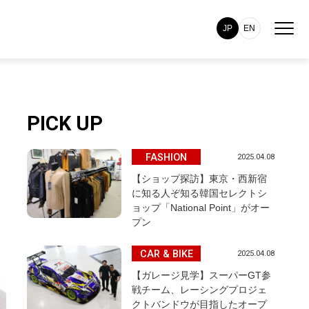
JP
EN
PICK UP
FASHION
2025.04.08
【ショップ探訪】東京・西新宿
に知る人ぞ知る韓国セレクトシ
ョップ「National Point」がオー
プン
CAR & BIKE
2025.04.08
【ガレージ見学】スーパーGT参
戦チーム、レーシングプロジェ
クトバンドウが目指したオープ