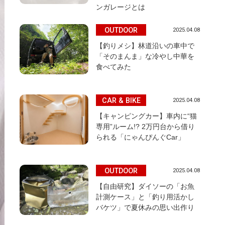
ンガレージとは
OUTDOOR
2025.04.08
【釣りメシ】林道沿いの車中で
「そのまんま」な冷やし中華を
食べてみた
CAR & BIKE
2025.04.08
【キャンピングカー】車内に“猫
専用”ルーム!? 2万円台から借り
られる「にゃんぴんぐCar」
OUTDOOR
2025.04.08
【自由研究】ダイソーの「お魚
計測ケース」と「釣り用活かし
バケツ」で夏休みの思い出作り