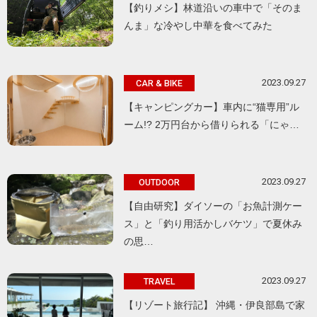
【釣りメシ】林道沿いの車中で「そのま
んま」な冷やし中華を食べてみた
2023.09.27
CAR & BIKE
【キャンピングカー】車内に“猫専用”ル
ーム!? 2万円台から借りられる「にゃ…
2023.09.27
OUTDOOR
【自由研究】ダイソーの「お魚計測ケー
ス」と「釣り用活かしバケツ」で夏休み
の思…
2023.09.27
TRAVEL
【リゾート旅行記】 沖縄・伊良部島で家