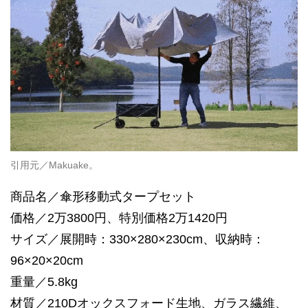
引用元／Makuake。
商品名／傘形移動式タープセット
価格／2万3800円、特別価格2万1420円
サイズ／展開時：330×280×230cm、収納時：
96×20×20cm
重量／5.8kg
材質／210Dオックスフォード生地、ガラス繊維、