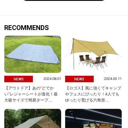
RECOMMENDS
2024.08.01
2024.03.11
NEWS
NEWS
【アウトドア】あの“どでか
【ロゴス】風に強くてキャンプ
い”レジャーシートが進化！最
やフェスにぴったり！4人でも
大級サイズで簡易タープ…
ゆったり寛げる六角形…