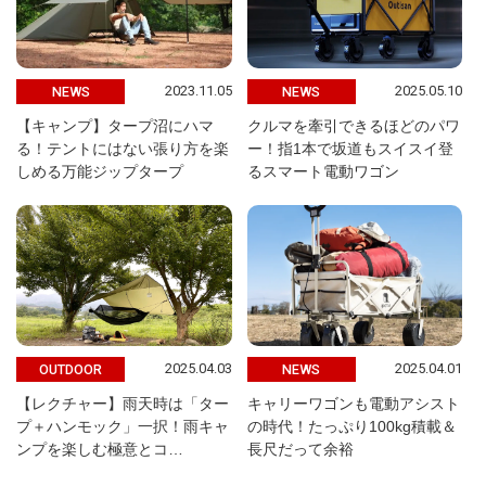
2023.11.05
2025.05.10
NEWS
NEWS
【キャンプ】タープ沼にハマ
クルマを牽引できるほどのパワ
る！テントにはない張り方を楽
ー！指1本で坂道もスイスイ登
しめる万能ジップタープ
るスマート電動ワゴン
2025.04.03
2025.04.01
OUTDOOR
NEWS
【レクチャー】雨天時は「ター
キャリーワゴンも電動アシスト
プ＋ハンモック」一択！雨キャ
の時代！たっぷり100kg積載＆
ンプを楽しむ極意とコ…
長尺だって余裕