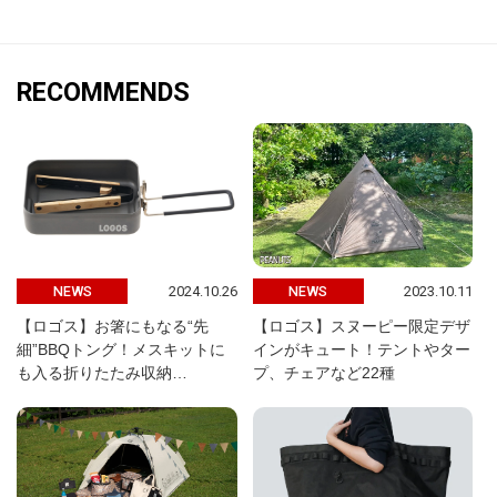
RECOMMENDS
2024.10.26
2023.10.11
NEWS
NEWS
【ロゴス】お箸にもなる“先
【ロゴス】スヌーピー限定デザ
細”BBQトング！メスキットに
インがキュート！テントやター
も入る折りたたみ収納…
プ、チェアなど22種