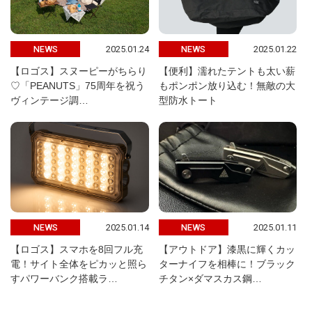
2025.01.24
2025.01.22
NEWS
NEWS
【ロゴス】スヌーピーがちらり
【便利】濡れたテントも太い薪
♡「PEANUTS」75周年を祝う
もポンポン放り込む！無敵の大
ヴィンテージ調…
型防水トート
2025.01.14
2025.01.11
NEWS
NEWS
【ロゴス】スマホを8回フル充
【アウトドア】漆黒に輝くカッ
電！サイト全体をピカッと照ら
ターナイフを相棒に！ブラック
すパワーバンク搭載ラ…
チタン×ダマスカス鋼…