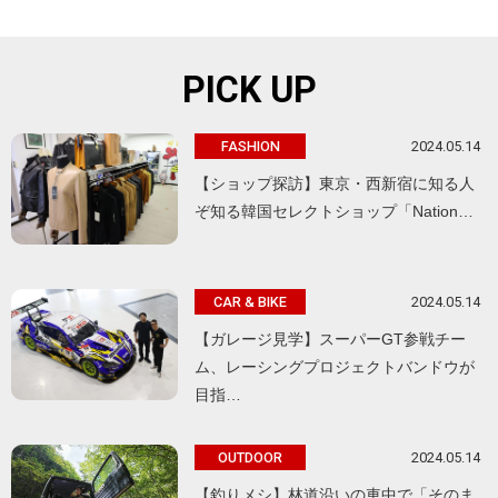
PICK UP
2024.05.14
FASHION
【ショップ探訪】東京・西新宿に知る人
ぞ知る韓国セレクトショップ「Nation…
2024.05.14
CAR & BIKE
【ガレージ見学】スーパーGT参戦チー
ム、レーシングプロジェクトバンドウが
目指…
2024.05.14
OUTDOOR
【釣りメシ】林道沿いの車中で「そのま