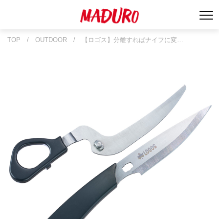
TOP
/
OUTDOOR
/
【ロゴス】分離すればナイフに変…