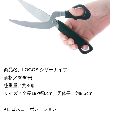
商品名／LOGOS シザーナイフ
価格／3960円
総重量／約80g
サイズ／全長19×幅6cm、刃体長：約8.5cm
●ロゴスコーポレーション