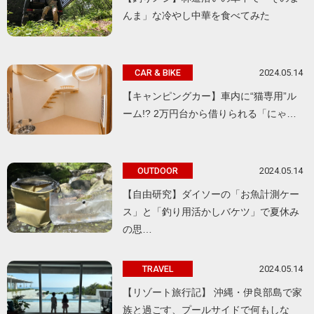
んま」な冷やし中華を食べてみた
2024.05.14
CAR & BIKE
【キャンピングカー】車内に“猫専用”ル
ーム!? 2万円台から借りられる「にゃ…
2024.05.14
OUTDOOR
【自由研究】ダイソーの「お魚計測ケー
ス」と「釣り用活かしバケツ」で夏休み
の思…
2024.05.14
TRAVEL
【リゾート旅行記】 沖縄・伊良部島で家
族と過ごす、プールサイドで何もしな