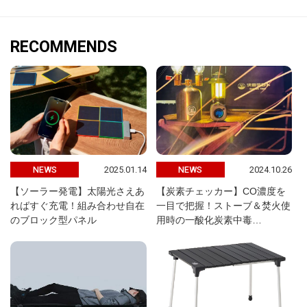
RECOMMENDS
2025.01.14
2024.10.26
NEWS
NEWS
【ソーラー発電】太陽光さえあ
【炭素チェッカー】CO濃度を
ればすぐ充電！組み合わせ自在
一目で把握！ストーブ＆焚火使
のブロック型パネル
用時の一酸化炭素中毒…