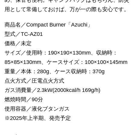
め、保管も便利。キャンプバッグはもちろん、防災
用として常備しておけば、万が一の際も安心です。
商品名／Compact Burner「Azuchi」
型式／TC-AZ01
価格／未定
サイズ／使用時：190×190×130mm、収納時：
85×85×130mm、ケースサイズ：100×100×145mm
重量／本体：280g、ケース収納時：370g
点火方式／圧電点火方式
ガス消費量／2.3kW(2000kcal/h 169g/h)
燃焼時間／90分
使用容器／液化ブタンガス
※2025年上半期、発売予定