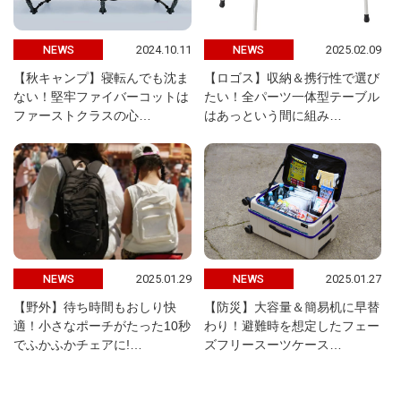
2024.10.11
2025.02.09
NEWS
NEWS
【秋キャンプ】寝転んでも沈ま
【ロゴス】収納＆携行性で選び
ない！堅牢ファイバーコットは
たい！全パーツ一体型テーブル
ファーストクラスの心…
はあっという間に組み…
2025.01.29
2025.01.27
NEWS
NEWS
【野外】待ち時間もおしり快
【防災】大容量＆簡易机に早替
適！小さなポーチがたった10秒
わり！避難時を想定したフェー
でふかふかチェアに!…
ズフリースーツケース…