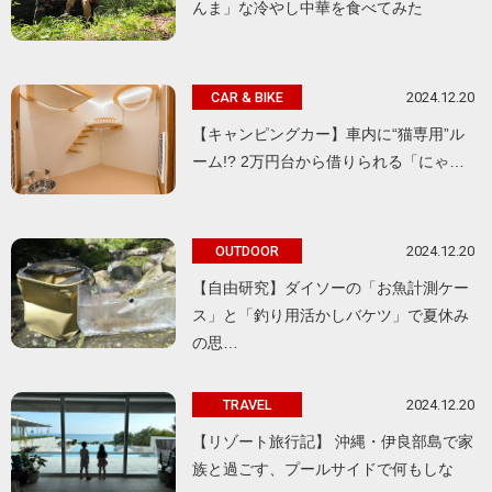
んま」な冷やし中華を食べてみた
2024.12.20
CAR & BIKE
【キャンピングカー】車内に“猫専用”ル
ーム!? 2万円台から借りられる「にゃ…
2024.12.20
OUTDOOR
【自由研究】ダイソーの「お魚計測ケー
ス」と「釣り用活かしバケツ」で夏休み
の思…
2024.12.20
TRAVEL
【リゾート旅行記】 沖縄・伊良部島で家
族と過ごす、プールサイドで何もしな