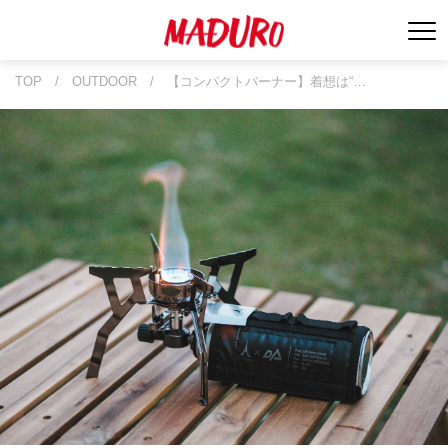
TOP
/
OUTDOOR
/
【コンパクトバーナー】着想は“…