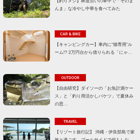
【釣りメシ】林道沿いの車中で「そのま
んま」な冷やし中華を食べてみた
CAR & BIKE
【キャンピングカー】車内に“猫専用”ル
ーム!? 2万円台から借りられる「にゃ…
OUTDOOR
【自由研究】ダイソーの「お魚計測ケー
ス」と「釣り用活かしバケツ」で夏休み
の思…
TRAVEL
【リゾート旅行記】 沖縄・伊良部島で家
族と過ごす、プールサイドで何もしな