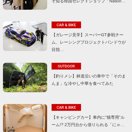
ぞ知る韓国セレクトショップ「Nation…
CAR & BIKE
【ガレージ見学】スーパーGT参戦チー
ム、レーシングプロジェクトバンドウが
目指…
OUTDOOR
【釣りメシ】林道沿いの車中で「そのま
んま」な冷やし中華を食べてみた
CAR & BIKE
【キャンピングカー】車内に“猫専用”ル
ーム!? 2万円台から借りられる「にゃ…