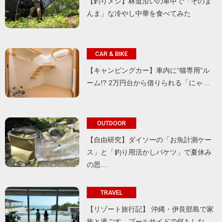
【釣りメシ】林道沿いの車中で「そのま
んま」な冷やし中華を食べてみた
CAR & BIKE
【キャンピングカー】車内に“猫専用”ル
ーム!? 2万円台から借りられる「にゃ…
OUTDOOR
【自由研究】ダイソーの「お魚計測ケー
ス」と「釣り用活かしバケツ」で夏休み
の思…
TRAVEL
【リゾート旅行記】 沖縄・伊良部島で家
族と過ごす、プールサイドで何もしな