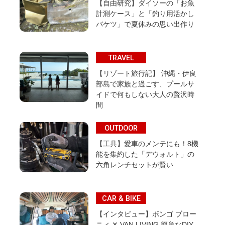
【自由研究】ダイソーの「お魚
計測ケース」と「釣り用活かし
バケツ」で夏休みの思い出作り
TRAVEL
【リゾート旅行記】 沖縄・伊良
部島で家族と過ごす、プールサ
イドで何もしない大人の贅沢時
間
OUTDOOR
【工具】愛車のメンテにも！8機
能を集約した「デウォルト」の
六角レンチセットが賢い
CAR & BIKE
【インタビュー】ボンゴ ブロー
ニィ ✕ VAN LIVING 簡単なDIY