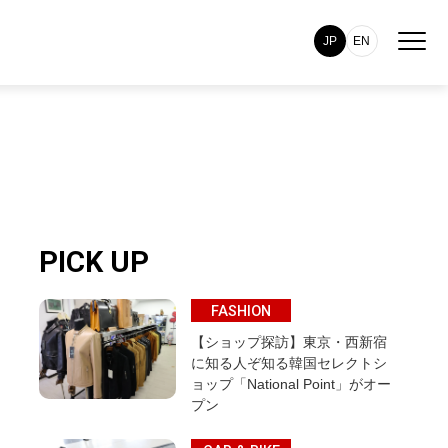
JP
EN
PICK UP
FASHION
【ショップ探訪】東京・西新宿
に知る人ぞ知る韓国セレクトシ
ョップ「National Point」がオー
プン