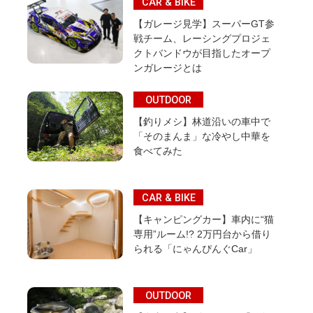
CAR & BIKE
【ガレージ見学】スーパーGT参
戦チーム、レーシングプロジェ
クトバンドウが目指したオープ
ンガレージとは
OUTDOOR
【釣りメシ】林道沿いの車中で
「そのまんま」な冷やし中華を
食べてみた
CAR & BIKE
【キャンピングカー】車内に“猫
専用”ルーム!? 2万円台から借り
られる「にゃんぴんぐCar」
OUTDOOR