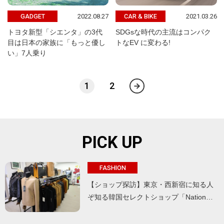
2022.08.27
2021.03.26
GADGET
CAR & BIKE
トヨタ新型「シエンタ」の3代
SDGsな時代の主流はコンパク
目は日本の家族に「もっと優し
トなEV に変わる!
い」7人乗り
1
2
PICK UP
FASHION
【ショップ探訪】東京・西新宿に知る人
ぞ知る韓国セレクトショップ「Nation…