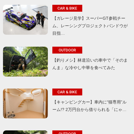
CAR & BIKE
【ガレージ見学】スーパーGT参戦チー
ム、レーシングプロジェクトバンドウが
目指…
OUTDOOR
【釣りメシ】林道沿いの車中で「そのま
んま」な冷やし中華を食べてみた
CAR & BIKE
【キャンピングカー】車内に“猫専用”ル
ーム!? 2万円台から借りられる「にゃ…
OUTDOOR