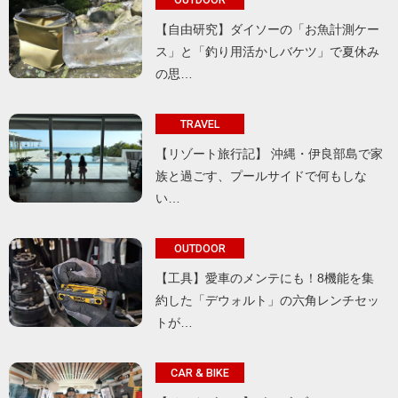
【自由研究】ダイソーの「お魚計測ケー
ス」と「釣り用活かしバケツ」で夏休み
の思…
TRAVEL
【リゾート旅行記】 沖縄・伊良部島で家
族と過ごす、プールサイドで何もしな
い…
OUTDOOR
【工具】愛車のメンテにも！8機能を集
約した「デウォルト」の六角レンチセッ
トが…
CAR & BIKE