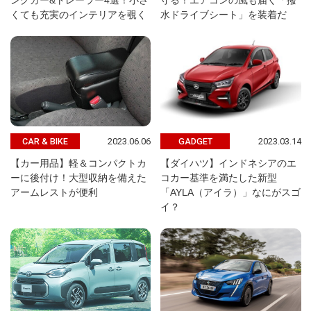
ングカー&トレーラー4選！小さ
守る！エアコンの風も届く「撥
くても充実のインテリアを覗く
水ドライブシート」を装着だ
2023.06.06
2023.03.14
CAR & BIKE
GADGET
【カー用品】軽＆コンパクトカ
【ダイハツ】インドネシアのエ
ーに後付け！大型収納を備えた
コカー基準を満たした新型
アームレストが便利
「AYLA（アイラ）」なにがスゴ
イ？