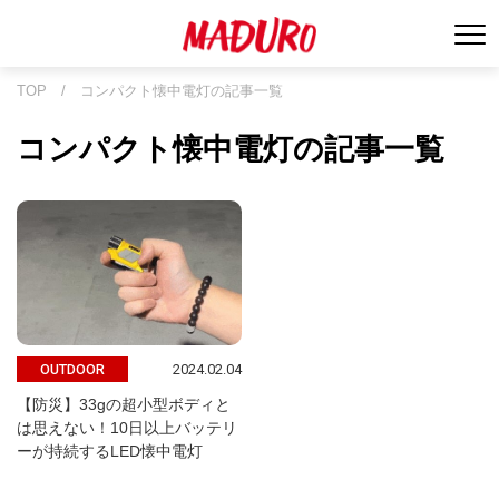
TOP
/
コンパクト懐中電灯の記事一覧
コンパクト懐中電灯の記事一覧
2024.02.04
OUTDOOR
【防災】33gの超小型ボディと
は思えない！10日以上バッテリ
ーが持続するLED懐中電灯