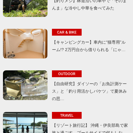
【釣りメシ】林道沿いの車中で「そのま
んま」な冷やし中華を食べてみた
CAR & BIKE
【キャンピングカー】車内に“猫専用”ル
ーム!? 2万円台から借りられる「にゃ…
OUTDOOR
【自由研究】ダイソーの「お魚計測ケー
ス」と「釣り用活かしバケツ」で夏休み
の思…
TRAVEL
【リゾート旅行記】 沖縄・伊良部島で家
族と過ごす、プールサイドで何もしな