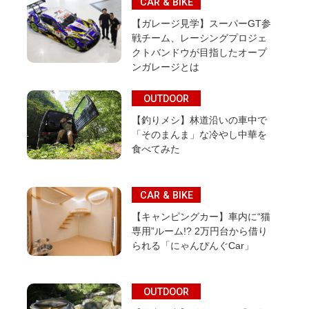
CAR & BIKE
【ガレージ見学】スーパーGT参
戦チーム、レーシングプロジェ
クトバンドウが目指したオープ
ンガレージとは
OUTDOOR
【釣りメシ】林道沿いの車中で
「そのまんま」な冷やし中華を
食べてみた
CAR & BIKE
【キャンピングカー】車内に“猫
専用”ルーム!? 2万円台から借り
られる「にゃんぴんぐCar」
OUTDOOR