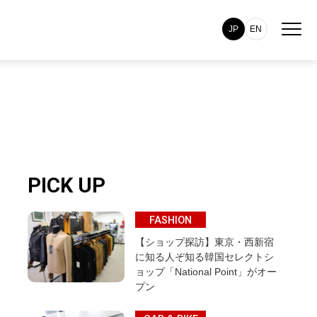
JP
EN
PICK UP
FASHION
【ショップ探訪】東京・西新宿
に知る人ぞ知る韓国セレクトシ
ョップ「National Point」がオー
プン