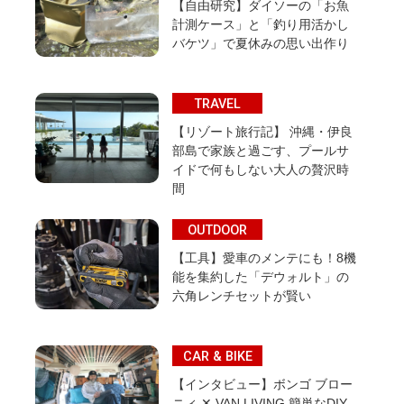
【自由研究】ダイソーの「お魚
計測ケース」と「釣り用活かし
バケツ」で夏休みの思い出作り
TRAVEL
【リゾート旅行記】 沖縄・伊良
部島で家族と過ごす、プールサ
イドで何もしない大人の贅沢時
間
OUTDOOR
【工具】愛車のメンテにも！8機
能を集約した「デウォルト」の
六角レンチセットが賢い
CAR & BIKE
【インタビュー】ボンゴ ブロー
ニィ ✕ VAN LIVING 簡単なDIY