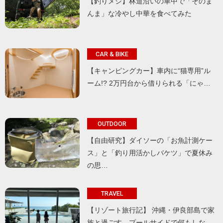
【釣りメシ】林道沿いの車中で「そのま
んま」な冷やし中華を食べてみた
CAR & BIKE
【キャンピングカー】車内に“猫専用”ル
ーム!? 2万円台から借りられる「にゃ…
OUTDOOR
【自由研究】ダイソーの「お魚計測ケー
ス」と「釣り用活かしバケツ」で夏休み
の思…
TRAVEL
【リゾート旅行記】 沖縄・伊良部島で家
族と過ごす、プールサイドで何もしな