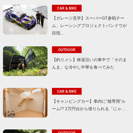
CAR & BIKE
【ガレージ見学】スーパーGT参戦チー
ム、レーシングプロジェクトバンドウが
目指…
OUTDOOR
【釣りメシ】林道沿いの車中で「そのま
んま」な冷やし中華を食べてみた
CAR & BIKE
【キャンピングカー】車内に“猫専用”ル
ーム!? 2万円台から借りられる「にゃ…
OUTDOOR