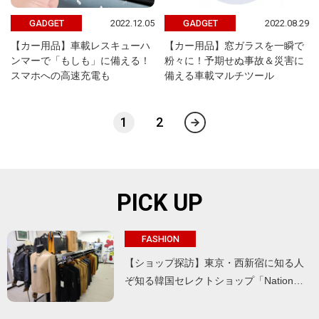
2022.12.05
2022.08.29
GADGET
GADGET
【カー用品】車載レスキューハ
【カー用品】窓ガラスを一瞬で
ンマーで「もしも」に備える！
粉々に！予期せぬ事故＆災害に
スマホへの高速充電も
備える車載マルチツール
1
2
PICK UP
FASHION
【ショップ探訪】東京・西新宿に知る人
ぞ知る韓国セレクトショップ「Nation…