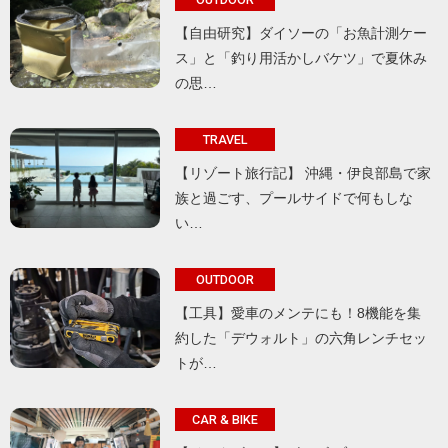
【自由研究】ダイソーの「お魚計測ケー
ス」と「釣り用活かしバケツ」で夏休み
の思…
TRAVEL
【リゾート旅行記】 沖縄・伊良部島で家
族と過ごす、プールサイドで何もしな
い…
OUTDOOR
【工具】愛車のメンテにも！8機能を集
約した「デウォルト」の六角レンチセッ
トが…
CAR & BIKE