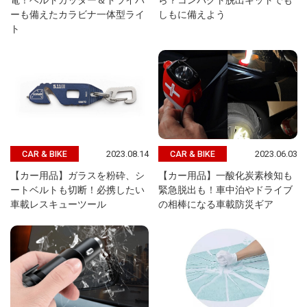
電！ベルトカッター＆ドライバ
ら？コンパクト脱出キットでも
ーも備えたカラビナ一体型ライ
しもに備えよう
ト
2023.08.14
2023.06.03
CAR & BIKE
CAR & BIKE
【カー用品】ガラスを粉砕、シ
【カー用品】一酸化炭素検知も
ートベルトも切断！必携したい
緊急脱出も！車中泊やドライブ
車載レスキューツール
の相棒になる車載防災ギア