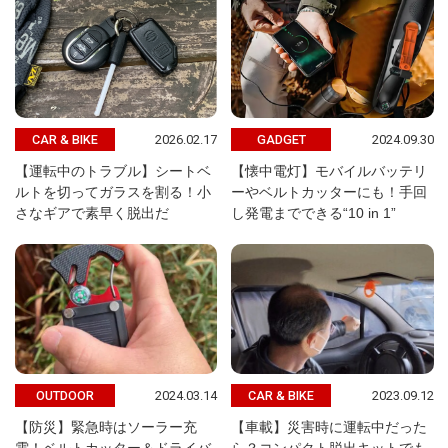
2026.02.17
2024.09.30
CAR & BIKE
GADGET
【運転中のトラブル】シートベ
【懐中電灯】モバイルバッテリ
ルトを切ってガラスを割る！小
ーやベルトカッターにも！手回
さなギアで素早く脱出だ
し発電までできる“10 in 1”
2024.03.14
2023.09.12
OUTDOOR
CAR & BIKE
【防災】緊急時はソーラー充
【車載】災害時に運転中だった