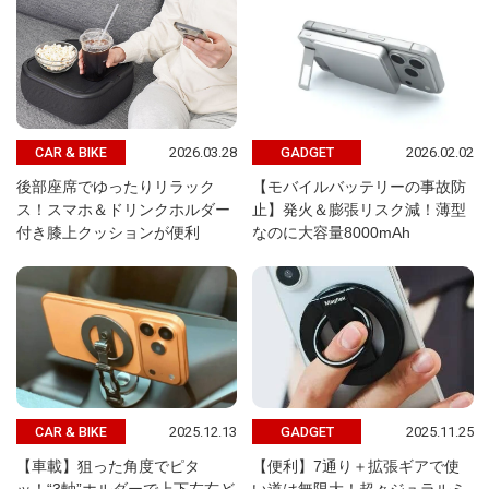
2026.03.28
2026.02.02
CAR & BIKE
GADGET
後部座席でゆったりリラック
【モバイルバッテリーの事故防
ス！スマホ＆ドリンクホルダー
止】発火＆膨張リスク減！薄型
付き膝上クッションが便利
なのに大容量8000mAh
2025.12.13
2025.11.25
CAR & BIKE
GADGET
【車載】狙った角度でピタ
【便利】7通り＋拡張ギアで使