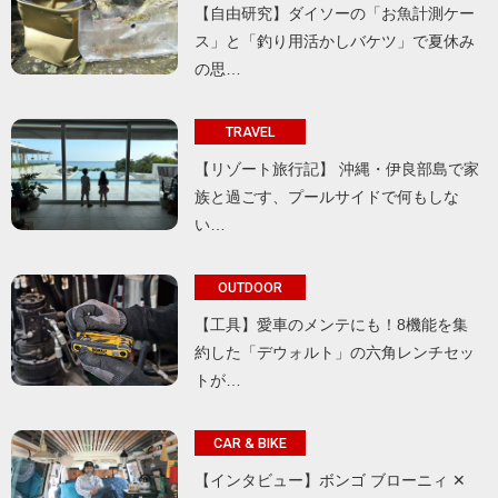
【自由研究】ダイソーの「お魚計測ケー
ス」と「釣り用活かしバケツ」で夏休み
の思…
TRAVEL
【リゾート旅行記】 沖縄・伊良部島で家
族と過ごす、プールサイドで何もしな
い…
OUTDOOR
【工具】愛車のメンテにも！8機能を集
約した「デウォルト」の六角レンチセッ
トが…
CAR & BIKE
【インタビュー】ボンゴ ブローニィ ✕