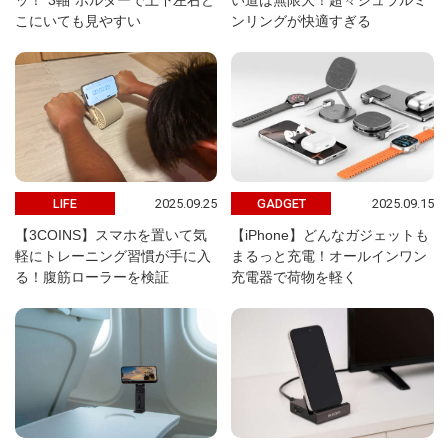
ッ！“3軸”ホルダーで上下左右ど
い道は無限大！超々ジュラルミ
こにいても見やすい
ンリングが快適すぎる
2025.09.25
2025.09.15
LIFE
GADGET
【3COINS】スマホを置いて気
【iPhone】どんなガジェットも
軽にトレーニング習慣が手に入
まるっと充電！オールインワン
る！腹筋ローラーを検証
充電器で荷物を軽く