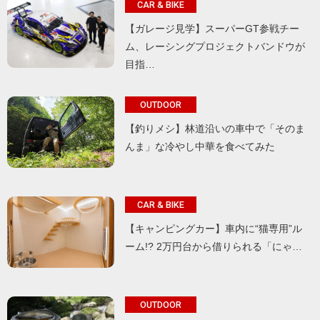
CAR & BIKE
【ガレージ見学】スーパーGT参戦チー
ム、レーシングプロジェクトバンドウが
目指…
OUTDOOR
【釣りメシ】林道沿いの車中で「そのま
んま」な冷やし中華を食べてみた
CAR & BIKE
【キャンピングカー】車内に“猫専用”ル
ーム!? 2万円台から借りられる「にゃ…
OUTDOOR