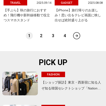
2025.09.14
2025.08.08
TRAVEL
GADGET
【手ぶら】秋の旅行におすす
【iPhone】旅行帰りのお楽し
め！飛行機や新幹線移動で役立
み！思い出をテレビ画面に映し
つスマホスタンド
出せば絶対盛り上がる
1
2
3
4
PICK UP
FASHION
【ショップ探訪】東京・西新宿に知る人
ぞ知る韓国セレクトショップ「Nation…