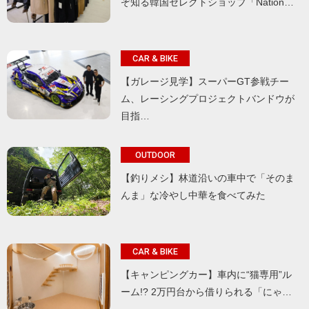
ぞ知る韓国セレクトショップ「Nation…
CAR & BIKE
【ガレージ見学】スーパーGT参戦チー
ム、レーシングプロジェクトバンドウが
目指…
OUTDOOR
【釣りメシ】林道沿いの車中で「そのま
んま」な冷やし中華を食べてみた
CAR & BIKE
【キャンピングカー】車内に“猫専用”ル
ーム!? 2万円台から借りられる「にゃ…