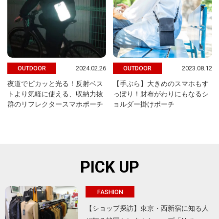
2024.02.26
2023.08.12
OUTDOOR
OUTDOOR
夜道でピカッと光る！反射ベス
【手ぶら】大きめのスマホもす
トより気軽に使える、収納力抜
っぽり！財布がわりにもなるシ
群のリフレクタースマホポーチ
ョルダー掛けポーチ
PICK UP
FASHION
【ショップ探訪】東京・西新宿に知る人