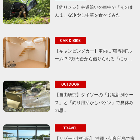
【釣りメシ】林道沿いの車中で「そのま
んま」な冷やし中華を食べてみた
CAR & BIKE
【キャンピングカー】車内に“猫専用”ル
ーム!? 2万円台から借りられる「にゃ…
OUTDOOR
【自由研究】ダイソーの「お魚計測ケー
ス」と「釣り用活かしバケツ」で夏休み
の思…
TRAVEL
【リゾート旅行記】 沖縄・伊良部島で家