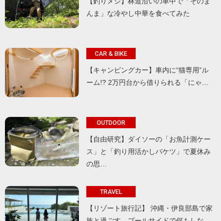
【釣りメシ】林道沿いの車中で「そのま
んま」な冷やし中華を食べてみた
CAR & BIKE
【キャンピングカー】車内に“猫専用”ル
ーム!? 2万円台から借りられる「にゃ…
OUTDOOR
【自由研究】ダイソーの「お魚計測ケー
ス」と「釣り用活かしバケツ」で夏休み
の思…
TRAVEL
【リゾート旅行記】 沖縄・伊良部島で家
族と過ごす、プールサイドで何もしな