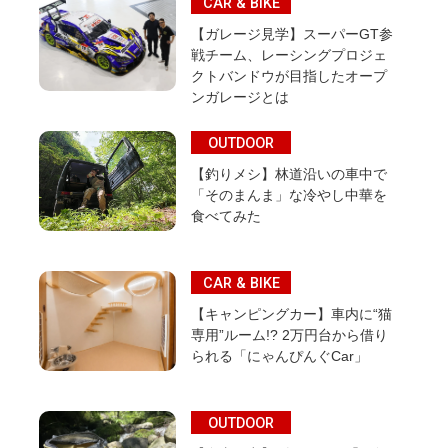
CAR & BIKE
【ガレージ見学】スーパーGT参
戦チーム、レーシングプロジェ
クトバンドウが目指したオープ
ンガレージとは
OUTDOOR
【釣りメシ】林道沿いの車中で
「そのまんま」な冷やし中華を
食べてみた
CAR & BIKE
【キャンピングカー】車内に“猫
専用”ルーム!? 2万円台から借り
られる「にゃんぴんぐCar」
OUTDOOR