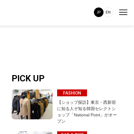
JP
EN
PICK UP
FASHION
【ショップ探訪】東京・西新宿
に知る人ぞ知る韓国セレクトシ
ョップ「National Point」がオー
プン