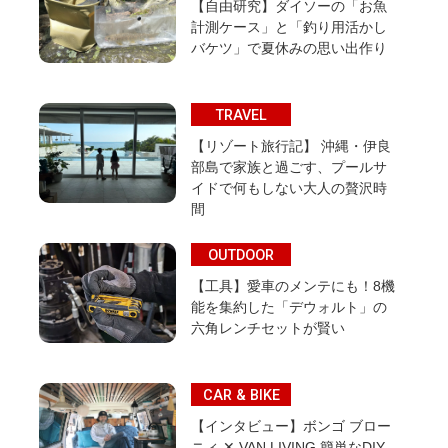
【自由研究】ダイソーの「お魚
計測ケース」と「釣り用活かし
バケツ」で夏休みの思い出作り
TRAVEL
【リゾート旅行記】 沖縄・伊良
部島で家族と過ごす、プールサ
イドで何もしない大人の贅沢時
間
OUTDOOR
【工具】愛車のメンテにも！8機
能を集約した「デウォルト」の
六角レンチセットが賢い
CAR & BIKE
【インタビュー】ボンゴ ブロー
ニィ ✕ VAN LIVING 簡単なDIY