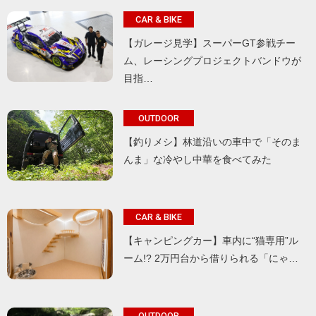
CAR & BIKE
【ガレージ見学】スーパーGT参戦チー
ム、レーシングプロジェクトバンドウが
目指…
OUTDOOR
【釣りメシ】林道沿いの車中で「そのま
んま」な冷やし中華を食べてみた
CAR & BIKE
【キャンピングカー】車内に“猫専用”ル
ーム!? 2万円台から借りられる「にゃ…
OUTDOOR