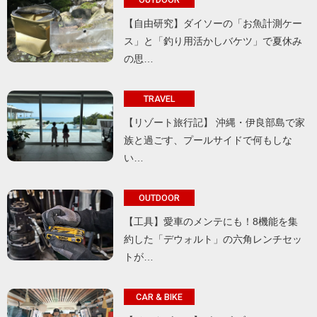
【自由研究】ダイソーの「お魚計測ケー
ス」と「釣り用活かしバケツ」で夏休み
の思…
TRAVEL
【リゾート旅行記】 沖縄・伊良部島で家
族と過ごす、プールサイドで何もしな
い…
OUTDOOR
【工具】愛車のメンテにも！8機能を集
約した「デウォルト」の六角レンチセッ
トが…
CAR & BIKE