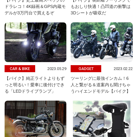
【バイク】史上最高スペックの
【バイク】長距離ツーリングで
ドラレコ！4K録画＆GPS内蔵モ
もおしり快適！凸凹道の衝撃は
デルが3万円台で買えるぞ
3Dシートが吸収だ
2023.05.29
2023.02.22
CAR & BIKE
GADGET
【バイク】純正ライトよりもず
ツーリングに最強インカム！6
っと明るい！愛車に後付けでき
人と繋がる＆道案内も聞けちゃ
る「LEDドライブランプ」
うハイエンドモデル【バイク】