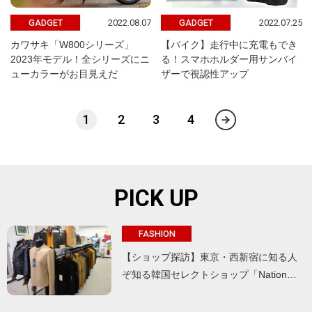
2022.08.07
2022.07.25
GADGET
GADGET
カワサキ「W800シリーズ」
【バイク】走行中に充電もでき
2023年モデル！全シリーズにニ
る！スマホホルダー用サンバイ
ューカラーがお目見えだ
ザーで視認性アップ
1
2
3
4
PICK UP
FASHION
【ショップ探訪】東京・西新宿に知る人
ぞ知る韓国セレクトショップ「Nation…