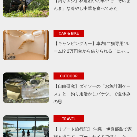
【釣りメシ】林道沿いの車中で「そのま
んま」な冷やし中華を食べてみた
CAR & BIKE
【キャンピングカー】車内に“猫専用”ル
ーム!? 2万円台から借りられる「にゃ…
OUTDOOR
【自由研究】ダイソーの「お魚計測ケー
ス」と「釣り用活かしバケツ」で夏休み
の思…
TRAVEL
【リゾート旅行記】 沖縄・伊良部島で家
族と過ごす、プールサイドで何もしな