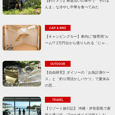
【釣りメシ】林道沿いの車中で「そのま
んま」な冷やし中華を食べてみた
CAR & BIKE
【キャンピングカー】車内に“猫専用”ル
ーム!? 2万円台から借りられる「にゃ…
OUTDOOR
【自由研究】ダイソーの「お魚計測ケー
ス」と「釣り用活かしバケツ」で夏休み
の思…
TRAVEL
【リゾート旅行記】 沖縄・伊良部島で家
族と過ごす、プールサイドで何もしな